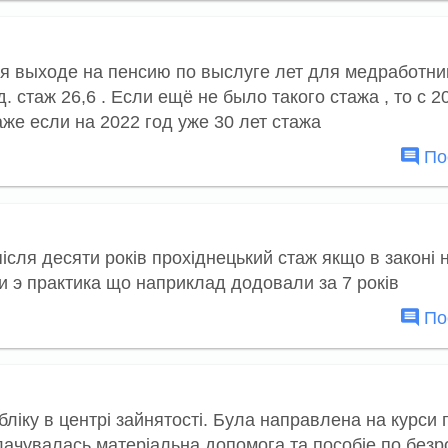
ля выходе на пенсию по выслуге лет для медработни
. стаж 26,6 . Если ещё не было такого стажа , то с 2
же если на 2022 год уже 30 лет стажа
Пос
iсля десяти рокiв прохiднецький стаж якщо в законi 
Чи э практика що наприклад додовали за 7 рокiв
Пос
бліку в центрі зайнятості. Була направлена на курси 
плачувалась матеріальна допомога та пособіе по безр