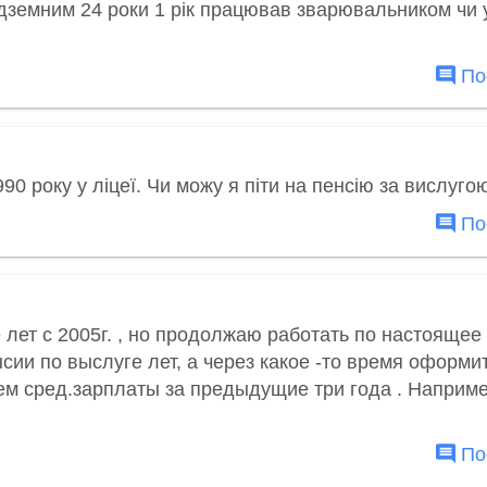
земним 24 роки 1 рік працював зварювальником чи у
Пос
0 року у ліцеї. Чи можу я піти на пенсію за вислугою
Пос
лет с 2005г. , но продолжаю работать по настоящее 
нсии по выслуге лет, а через какое -то время оформи
ем сред.зарплаты за предыдущие три года . Наприм
Пос