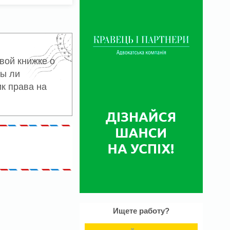
вой книжке о
ны ли
к права на
Ищете работу?