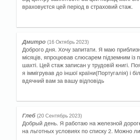
враховуєтся цей період в страховий стаж.
Дмитро
(16 Октябрь 2023)
Доброго дня. Хочу запитати. Я маю приблизно
місяців, япроцював слюсарем підземним із п
шахті. Цей стаж записан у трудовій книгі. По
я іммігрував до іншої країни(Португалія) і 
вдячний вам за вашу відповідь
Глеб
(20 Сентябрь 2023)
Добрый день. Я работаю на железной дороге
на льготных условиях по списку 2. Можно л