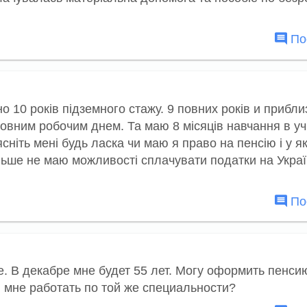
Пос
 10 років підземного стажу. 9 повних років и прибли
овним робочим днем. Та маю 8 місяців навчання в уч.
ясніть мені будь ласка чи маю я право на пенсію і у як
більше не маю можливості сплачувати податки на Украї
Пос
. В декабре мне будет 55 лет. Могу оформить пенси
и мне работать по той же специальности?