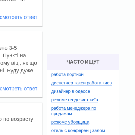
мотреть ответ
зно 3-5
 Пункті на
ЧАСТО ИЩУТ
ому віці, як що
ні. Буду дуже
работа портной
диспетчер такси работа киев
мотреть ответ
дизайнер в одессе
резюме геодезист київ
работа менеджера по
продажам
ю по возрасту
резюме уборщица
отель с конференц залом