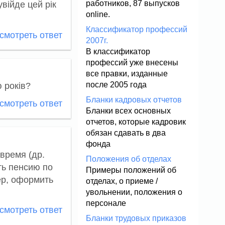
работников, 87 выпусков
війде цей рік
online.
Классификатор профессий
мотреть ответ
2007г.
В классификатор
профессий уже внесены
все правки, изданные
после 2005 года
 років?
Бланки кадровых отчетов
мотреть ответ
Бланки всех основных
отчетов, которые кадровик
обязан сдавать в два
фонда
время (др.
Положения об отделах
ть пенсию по
Примеры положений об
ер, оформить
отделах, о приеме /
увольнении, положения о
персонале
мотреть ответ
Бланки трудовых приказов