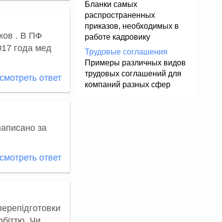
Бланки самых
распространенных
приказов, необходимых в
ков . В ПФ
работе кадровику
017 года мед
Трудовые соглашения
Примеры различных видов
трудовых соглашений для
мотреть ответ
компаний разных сфер
написано за
мотреть ответ
перепідготовки
обіттю. Чи