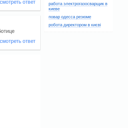
мотреть ответ
работа электрогазосварщик в
киеве
повар одесса резюме
робота директором в києві
ботице
мотреть ответ