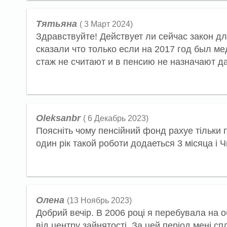
Тятьяна
( 3 Март 2024)
Здравствуйте! Действует ли сейчас закон д
сказали что только если на 2017 год был мед
стаж не считают и в пенсию не назначают да
Oleksanbr
( 6 Декабрь 2023)
Пояснiть чому пенсiйний фонд рахуе тiльки п
один рiк такой роботи додаеться 3 мiсяца i 
Олена
(13 Ноябрь 2023)
Добрий вечір. В 2006 році я перебувала на о
від центру зайнятості. За цей період мені с