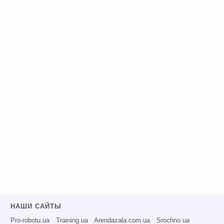
НАШИ САЙТЫ
Pro-robotu.ua
Training.ua
Arendazala.com.ua
Srochno.ua