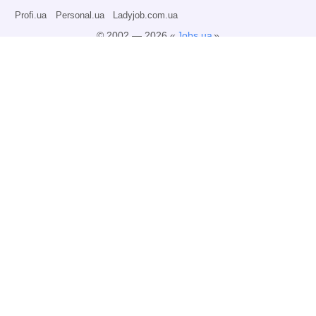
Profi.ua
Personal.ua
Ladyjob.com.ua
© 2002 — 2026 «
Jobs.ua
»
Все права защищены.
Администрация может не разделять точку зрения авторов информационных
материалов и не несет ответственности за размещаемую пользователями
информацию.