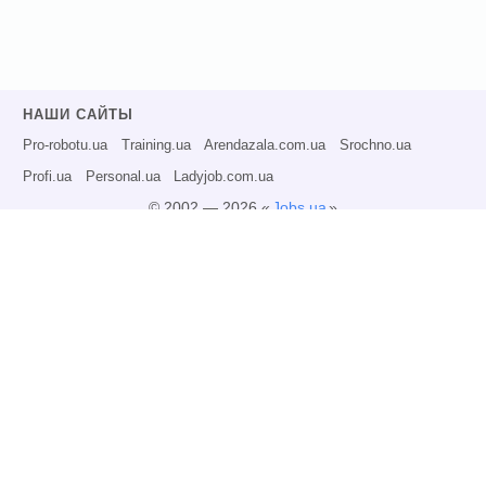
НАШИ САЙТЫ
Pro-robotu.ua
Training.ua
Arendazala.com.ua
Srochno.ua
Profi.ua
Personal.ua
Ladyjob.com.ua
© 2002 — 2026 «
Jobs.ua
»
Все права защищены.
Администрация может не разделять точку зрения авторов информационных
материалов и не несет ответственности за размещаемую пользователями
информацию.