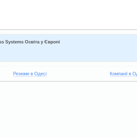
ss Systems Освіта у Європі
Резюме в Одесі
Компанії в О