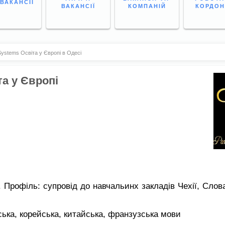
 ВАКАНСІЇ
ВАКАНСІЇ
КОМПАНІЙ
КОРДО
 Systems Освіта у Європі в Одесі
та у Європі
і. Профіль: супровід до навчальинх закладів Чехії, Сло
ська, корейська, китайська, франзузська мови