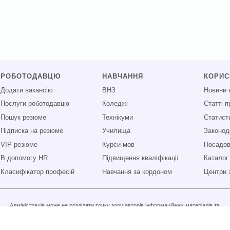
РОБОТОДАВЦЮ
НАВЧАННЯ
КОРИ
Додати вакансію
ВНЗ
Новини 
Послуги роботодавцю
Коледжі
Статті 
Пошук резюме
Технікуми
Статист
Підписка на резюме
Училища
Законод
VIP резюме
Курси мов
Посадові
В допомогу HR
Підвищення кваліфікації
Каталог
Класифікатор професій
Навчання за кордоном
Центри 
Адміністрація може не розділяти точку зору авторів інформаційних матеріалів та
не несе відповідальності за розміщену користувачами інформацію.