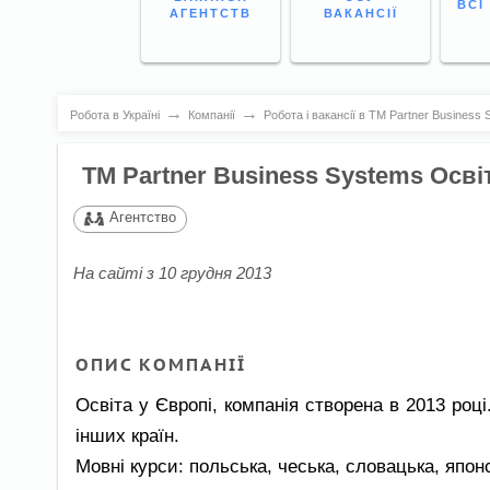
ВСІ
АГЕНТСТВ
ВАКАНСІЇ
→
→
Робота в Україні
Компанії
Робота і вакансії в TM Partner Business
TM Partner Business Systems Осві
Агентство
На сайті з 10 грудня 2013
ОПИС КОМПАНІЇ
Освіта у Європі, компанія створена в 2013 роц
інших країн.
Мовні курси: польська, чеська, словацька, япон