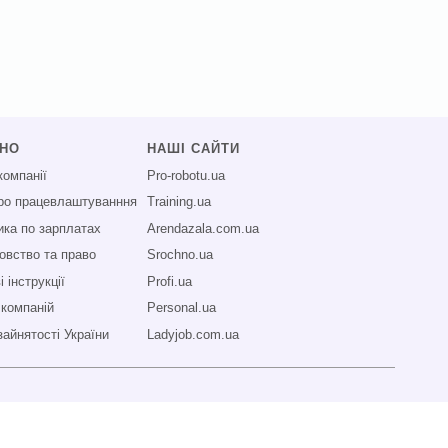
СНО
НАШІ САЙТИ
компанії
Pro-robotu.ua
про працевлаштуванння
Training.ua
ика по зарплатах
Arendazala.com.ua
овство та право
Srochno.ua
 інструкції
Profi.ua
 компаній
Personal.ua
зайнятості України
Ladyjob.com.ua