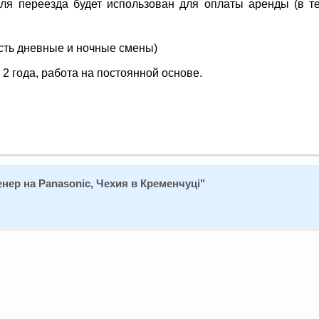
для переезда будет использован для оплаты аренды (в т
сть дневные и ночные смены)
 года, работа на постоянной основе.
нер нa Рanasonic, Чехия в Кременчуці
"