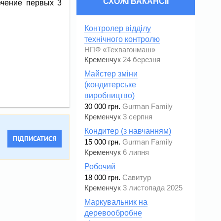
СХОЖІ ВАКАНСІЇ
ечение первых 3
Контролер відділу
технічного контролю
НПФ «Техвагонмаш»
Кременчук
24 березня
Майстер зміни
(кондитерське
виробництво)
30 000 грн.
Gurman Family
Кременчук
3 серпня
Кондитер (з навчанням)
ПІДПИСАТИСЯ
15 000 грн.
Gurman Family
Кременчук
6 липня
Робочий
18 000 грн.
Савитур
Кременчук
3 листопада 2025
Маркувальник на
деревообробне