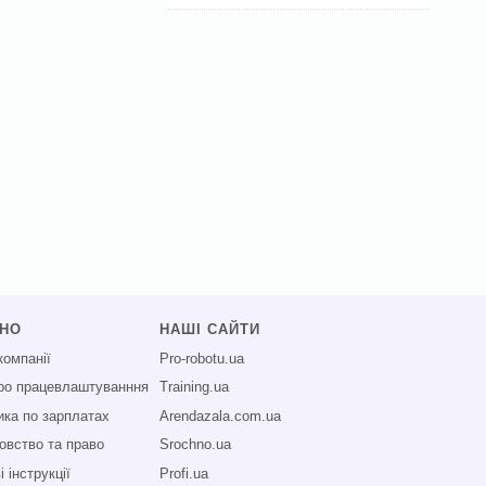
СНО
НАШІ САЙТИ
компанії
Pro-robotu.ua
про працевлаштуванння
Training.ua
ика по зарплатах
Arendazala.com.ua
овство та право
Srochno.ua
 інструкції
Profi.ua