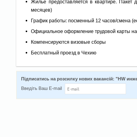
Жилье предоставляется в квартире. Пакет 
месяцев)
График работы: посменный 12 часов/смена (е
Официальное оформление трудовой карты на 2
Компенсируются визовые сборы
Бесплатный проезд в Чехию
Підписатись на розсилку нових вакансій: "
HW инже
Введіть Ваш E-mail