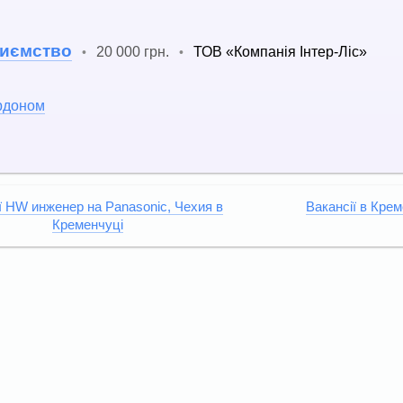
риємство
20 000 грн.
ТОВ «Компанія Інтер-Ліс»
•
•
ордоном
ї HW инженер нa Рanasonic, Чехия в
Вакансії в Кре
Кременчуці