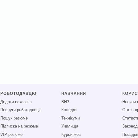
РОБОТОДАВЦЮ
НАВЧАННЯ
КОРИ
Додати вакансію
ВНЗ
Новини 
Послуги роботодавцю
Коледжі
Статті 
Пошук резюме
Технікуми
Статист
Підписка на резюме
Училища
Законод
VIP резюме
Курси мов
Посадові