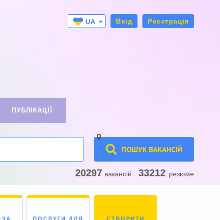
Вхід
Реєстрація
UA
RU
ПУБЛІКАЦІЇ
ПОШУК ВАКАНСІЙ
20297
33212
вакансій
резюме
 ЗА
ПОСЛУГИ ДЛЯ
СТВОРИТИ