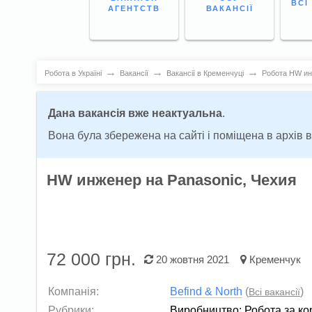
ВСІ
АГЕНТСТВ
ВАКАНСІЇ
→
→
→
Робота в Україні
Вакансії
Вакансії в Кременчуці
Робота HW инж
Дана вакансія вже неактуальна
.
Вона була збережена на сайті і поміщена в архів 
HW инженер нa Рanasonic, Чехия
72 000
грн.
20 жовтня 2021
Кременчук
Компанія:
Befind & North
(
)
Всі вакансії
Рубрики:
Виробництво
;
Робота за к