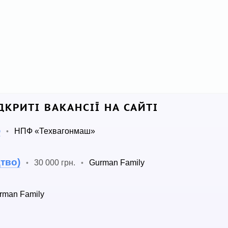
ДКРИТІ ВАКАНСІЇ НА САЙТІ
ю
НПФ «Техвагонмаш»
•
тво)
30 000 грн.
Gurman Family
•
•
rman Family