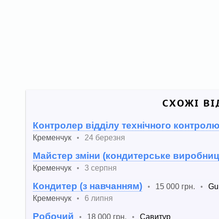
СХОЖІ ВІ
Контролер відділу технічного контрол
Кременчук
24 березня
•
Майстер зміни (кондитерське виробниц
Кременчук
3 серпня
•
Кондитер (з навчанням)
15 000 грн.
Gu
•
•
Кременчук
6 липня
•
Робочий
18 000 грн.
Савитур
•
•