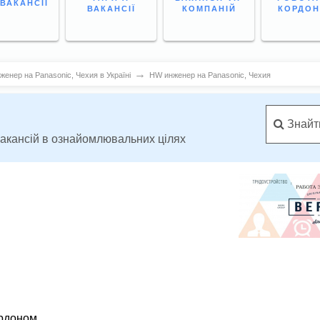
 ВАКАНСІЇ
ВАКАНСІЇ
КОМПАНІЙ
КОРДО
→
енер нa Рanasonic, Чехия в Україні
HW инженер нa Рanasonic, Чехия
Знайти
вакансій в ознайомлювальних цілях
ордоном