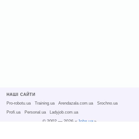
НАШІ САЙТИ
Pro-robotu.ua
Training.ua
Arendazala.com.ua
Srochno.ua
Profi.ua
Personal.ua
Ladyjob.com.ua
© 2002 — 2026 «
Jobs.ua
»
Всі права захищені.