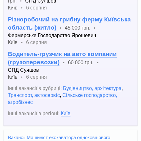
грн.
СПД Суяшов
•
Київ
6 серпня
•
Різноробочий на грибну ферму Київська
область (житло)
45 000 грн.
•
•
Фермерське Господарство Ярошевич
Київ
6 серпня
•
Водитель-грузчик на авто компании
(грузоперевозки)
60 000 грн.
•
•
СПД Суяшов
Київ
6 серпня
•
Інші вакансії в рубриці:
Будівництво, архітектура
,
Транспорт, автосервіс
,
Сільське господарство,
агробізнес
Інші вакансії в регіоні:
Київ
Вакансії Машиніст екскаватора одноковшового