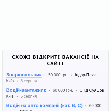
СХОЖІ ВІДКРИТІ ВАКАНСІЇ НА
САЙТІ
Зварювальник
50 000 грн.
Індор-Плюс
•
•
Київ
6 серпня
•
Водій-вантажник
60 000 грн.
СПД Суяшов
•
•
Київ
6 серпня
•
Водій на авто компанії (кат. В, С)
60 000
•