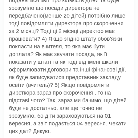
подаватися звіт про кількість дітей та буде
зрозуміло що посади директора не
передбачено(менше 20 дітей) потрібно лише
тоді повідомляти директора про скорочення
за 2 місяці? Тоді ці 2 місяці директор має
працювати? 4) Якщо згідно штату обов'язки
покласти на вчителя, то яка має бути
доплата? Як має звучати посада, як її
показати у штаті та як тоді від імені школи
оформлювати договори та інші фінансові дії,
як буде записуватися представник закладу
освіти (вчитель)? 5) Якщо повідомляти
диреткора зараз про скорочення , то на
підставі чого? Так, зараз ми бачимо, що дітей
буде не достатньо, але ще точно не
зрозуміло, бо діти зараховуються на 01
вересня, а звіт подається 04 вересня. Чекати
цих дат? Дякую.