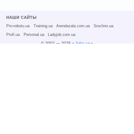
НАШИ САЙТЫ
Pro-robotu.ua
Training.ua
Arendazala.com.ua
Srochno.ua
Profi.ua
Personal.ua
Ladyjob.com.ua
© 2002 — 2026 «
Jobs.ua
»
Все права защищены.
Администрация может не разделять точку зрения авторов информационных
материалов и не несет ответственности за размещаемую пользователями
информацию.