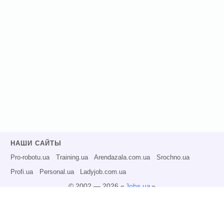
НАШИ САЙТЫ
Pro-robotu.ua
Training.ua
Arendazala.com.ua
Srochno.ua
Profi.ua
Personal.ua
Ladyjob.com.ua
© 2002 — 2026 «
Jobs.ua
»
Все права защищены.
Администрация может не разделять точку зрения авторов информационных