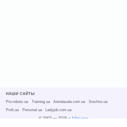
НАШИ САЙТЫ
Pro-robotu.ua
Training.ua
Arendazala.com.ua
Srochno.ua
Profi.ua
Personal.ua
Ladyjob.com.ua
© 2002 — 2026 «
Jobs.ua
»
Все права защищены.