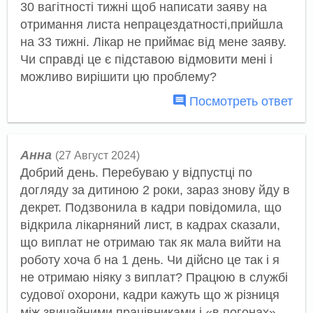
30 вагітності тижні щоб написати заяву на
отримання листа непрацездатності,прийшла
на 33 тижні. Лікар не приймає від мене заяву.
Чи справді це є підставою відмовити мені і
можливо вирішити цю проблему?
Посмотреть ответ
Анна
(27 Август 2024)
Добрий день. Перебуваю у відпустці по
догляду за дитиною 2 роки, зараз знову йду в
декрет. Подзвонила в кадри повідомила, що
відкрила лікарняний лист, в кадрах сказали,
що виплат не отримаю так як мала вийти на
роботу хоча б на 1 день. Чи дійсно це так і я
не отримаю ніяку з виплат? Працюю в службі
судової охорони, кадри кажуть що ж різниця
між звичайними працівниками і «в погонах».