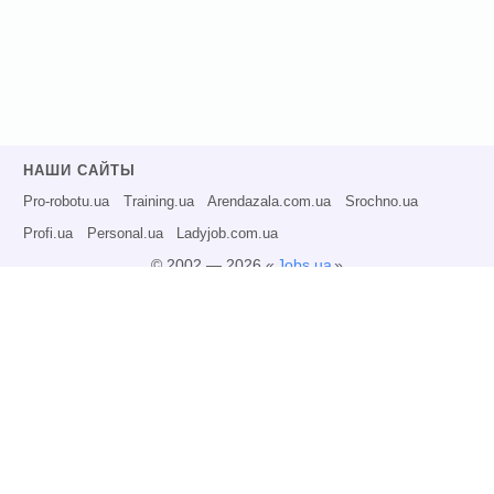
НАШИ САЙТЫ
Pro-robotu.ua
Training.ua
Arendazala.com.ua
Srochno.ua
Profi.ua
Personal.ua
Ladyjob.com.ua
© 2002 — 2026 «
Jobs.ua
»
Все права защищены.
Администрация может не разделять точку зрения авторов информационных
материалов и не несет ответственности за размещаемую пользователями
информацию.