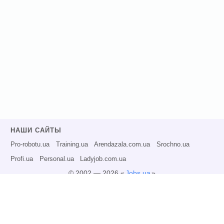
НАШИ САЙТЫ
Pro-robotu.ua
Training.ua
Arendazala.com.ua
Srochno.ua
Profi.ua
Personal.ua
Ladyjob.com.ua
© 2002 — 2026 «
Jobs.ua
»
Все права защищены.
Администрация может не разделять точку зрения авторов информационных
материалов и не несет ответственности за размещаемую пользователями
информацию.