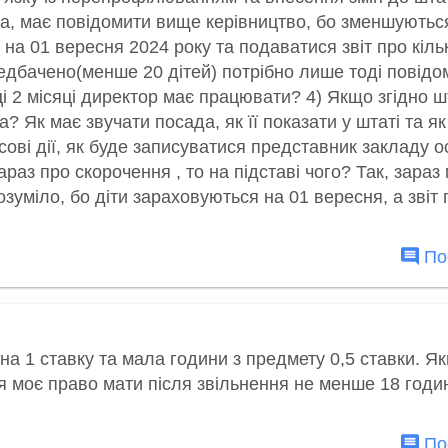
ра, має повідомити вище керівництво, бо зменшуютьс
а 01 вересня 2024 року та подаватися звіт про кільк
едбачено(менше 20 дітей) потрібно лише тоді повідо
ці 2 місяці директор має працювати? 4) Якщо згідно ш
 Як має звучати посада, як її показати у штаті та як 
ві дії, як буде записуватися представник закладу о
раз про скорочення , то на підставі чого? Так, зараз
озуміло, бо діти зараховуються на 01 вересня, а звіт
Пос
а 1 ставку та мала години з предмету 0,5 ставки. Я
моє право мати після звільнення не менше 18 годи
Пос