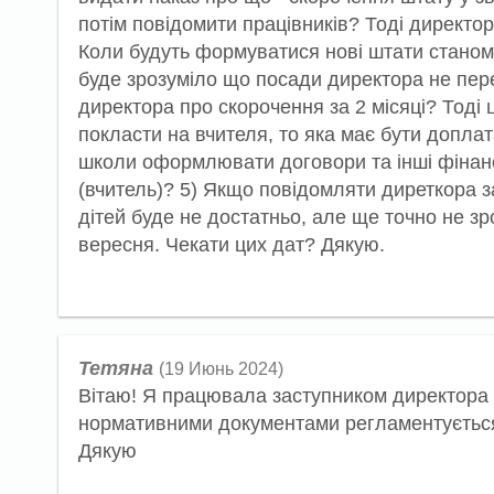
потім повідомити працівників? Тоді директо
Коли будуть формуватися нові штати станом н
буде зрозуміло що посади директора не пер
директора про скорочення за 2 місяці? Тоді 
покласти на вчителя, то яка має бути доплата?
школи оформлювати договори та інші фінансо
(вчитель)? 5) Якщо повідомляти диреткора за
дітей буде не достатньо, але ще точно не зр
вересня. Чекати цих дат? Дякую.
Тетяна
(19 Июнь 2024)
Вітаю! Я працювала заступником директора н
нормативними документами регламентується 
Дякую