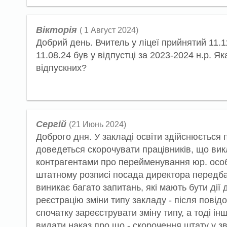
Вікторія
( 1 Август 2024)
Добрий день. Вчитель у ліцеї прийнятий 11.11
11.08.24 був у відпустці за 2023-2024 н.р. Як
відпускних?
Сергій
(21 Июнь 2024)
Доброго дня. У закладі освіти здійснюється п
доведеться скорочувати працівників, що вик
контрагентами про перейменування юр. особи
штатному розписі посада директора передбаче
виникає багато запитань, які мають бути дії
реєстрацію зміни типу закладу - після пові
спочатку зареєструвати зміну типу, а тоді ін
видати наказ про що - скорочення штату у з