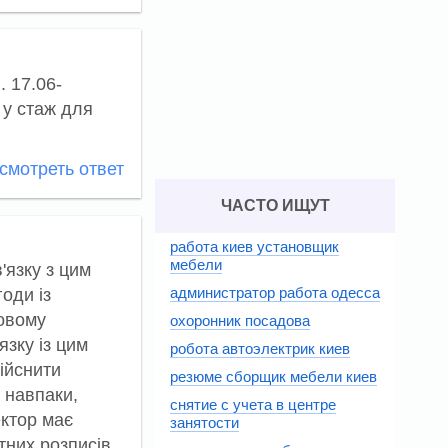
. 17.06-
и у стаж для
мотреть ответ
ЧАСТО ИЩУТ
работа киев установщик
мебели
'язку з цим
администратор работа одесса
оди із
повому
охоронник посадова
язку із цим
робота автоэлектрик киев
дійснити
резюме сборщик мебели киев
 навпаки,
снятие с учета в центре
ектор має
занятости
тних розписів,