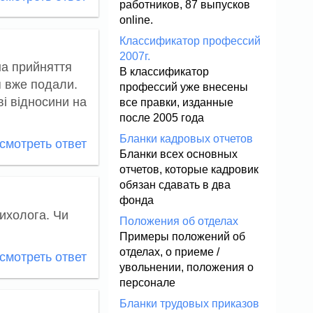
работников, 87 выпусков
online.
Классификатор профессий
2007г.
на прийняття
В классификатор
я вже подали.
профессий уже внесены
ві відносини на
все правки, изданные
после 2005 года
Бланки кадровых отчетов
мотреть ответ
Бланки всех основных
отчетов, которые кадровик
обязан сдавать в два
фонда
сихолога. Чи
Положения об отделах
Примеры положений об
отделах, о приеме /
мотреть ответ
увольнении, положения о
персонале
Бланки трудовых приказов