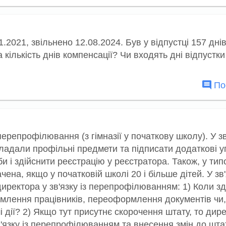
.2021, звільнено 12.08.2024. Був у відпустці 157 днів
а кількість днів компенсації? Чи входять дні відпустк
Пос
ерепрофілювання (з гімназії у початкову школу). У зв
ладали профільні предмети та підписати додаткові уг
 і здійснити реєстрацію у реєстратора. Також, у ти
на, якщо у початковій школі 20 і більше дітей. У зв'
 директора у зв'язку із перепрофілюванням: 1) Коли з
домлення працівників, переоформлення документів чи,
ші дії? 2) Якщо тут присутнє скорочення штату, то дир
в'язку із перепрофілюванням та внесення змін до шта