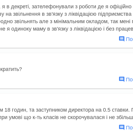
, я в декреті, зателефонували з роботи де я офіційно
 на звільнення в зв'язку з ліквідацією підприємства
еодно звільнять але з мінімальним окладом, так мені
е я одиноку маму в зв'язку з ліквідацією і без прац
Пос
ократить?
Пос
18 годин, та заступником директора на 0.5 ставки. П
ри умові що к-ть класів не скорочувалася і не збіль
Пос