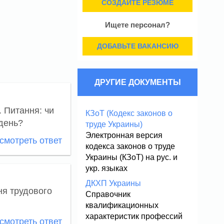
СОЗДАЙТЕ РЕЗЮМЕ
Ищете персонал?
ДОБАВЬТЕ ВАКАНСИЮ
ДРУГИЕ ДОКУМЕНТЫ
. Питання: чи
КЗоТ (Кодекс законов о
 день?
труде Украины)
Электронная версия
мотреть ответ
кодекса законов о труде
Украины (КЗоТ) на рус. и
укр. языках
ДКХП Украины
ня трудового
Справочник
квалификационных
характеристик профессий
мотреть ответ