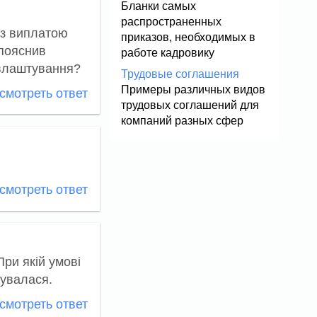
Бланки самых
распространенных
 з виплатою
приказов, необходимых в
 пояснив
работе кадровику
евлаштування?
Трудовые соглашения
Примеры различных видов
мотреть ответ
трудовых соглашений для
компаний разных сфер
мотреть ответ
ри якій умові
шувалася.
мотреть ответ