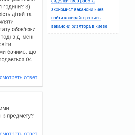
сиделки киев работа
я години? 3)
экономист вакансии киев
ість дітей та
найти копирайтера киев
мляти
вакансии риэлтора в киеве
тату обов'язки
тоді від імені
світи
 ми бачимо, що
 подається 04
мотреть ответ
кими
н з предмету?
мотреть ответ