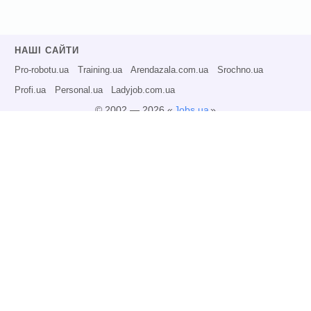
НАШІ САЙТИ
Pro-robotu.ua
Training.ua
Arendazala.com.ua
Srochno.ua
Profi.ua
Personal.ua
Ladyjob.com.ua
© 2002 — 2026 «
Jobs.ua
»
Всі права захищені.
Адміністрація може не розділяти точку зору авторів інформаційних матеріалів
та не несе відповідальності за розміщену користувачами інформацію.