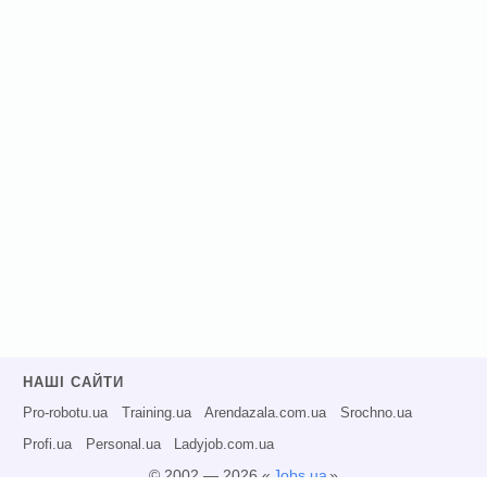
НАШІ САЙТИ
Pro-robotu.ua
Training.ua
Arendazala.com.ua
Srochno.ua
Profi.ua
Personal.ua
Ladyjob.com.ua
© 2002 — 2026 «
Jobs.ua
»