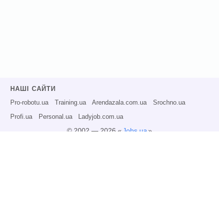
НАШІ САЙТИ
Pro-robotu.ua
Training.ua
Arendazala.com.ua
Srochno.ua
Profi.ua
Personal.ua
Ladyjob.com.ua
© 2002 — 2026 «
Jobs.ua
»
Всі права захищені.
Адміністрація може не розділяти точку зору авторів інформаційних матеріалів
та не несе відповідальності за розміщену користувачами інформацію.