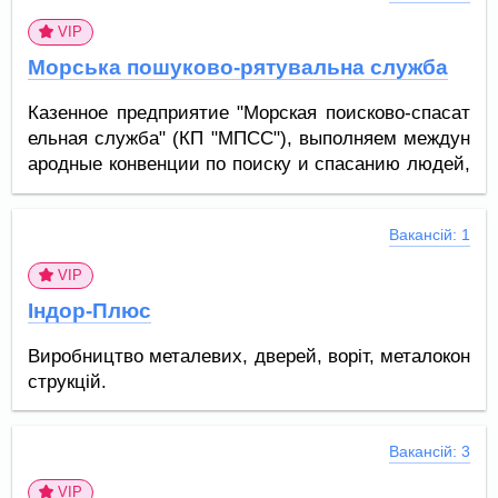
VIP
Морська пошуково-рятувальна служба
Казенное предприятие "Морская поисково-спасат
ельная служба" (КП "МПСС"), выполняем междун
ародные конвенции по поиску и спасанию людей,
терпящих бедствие на море,работаем в зоне отве
тственности Украины.
Вакансій: 1
VIP
Індор-Плюс
Виробництво металевих, дверей, воріт, металокон
струкцій.
Вакансій: 3
VIP