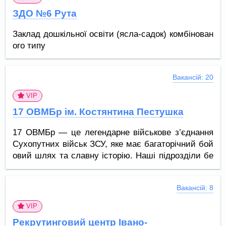
ЗДО №6 Рута
Заклад дошкільної освіти (ясла-садок) комбінован
ого типу
Вакансій: 20
VIP
17 ОВМБр ім. Костянтина Пестушка
17 ОВМБр — це легендарне військове з’єднання
Сухопутних військ ЗСУ, яке має багаторічний бой
овий шлях та славну історію. Наші підрозділи бе
руть активну участь у захисті України від перших
днів повномасштабного вторгнення. Ми поєднуєм
Вакансій: 8
о бойовий досвід, сучасне озброєння та братерст
во військової родини.
VIP
Приєднуйся до боротьби. Бо разом ми здатні на
Рекрутинговий центр Івано-
більше!