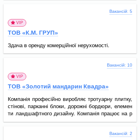
Вакансій: 5
VIP
ТОВ «К.М. ГРУП»
Здача в оренду комерційної нерухомості.
Вакансій: 10
VIP
ТОВ «Золотий мандарин Квадра»
Компанія професійно виробляє тротуарну плитку,
стінові, парканні блоки, дорожні бордюри, елемен
ти ландшафтного дизайну. Компанія працює на р
инку України більше 15 років і за цей час зареком
ендувала себе надійним постачальником якісної
Вакансій: 2
продукції.