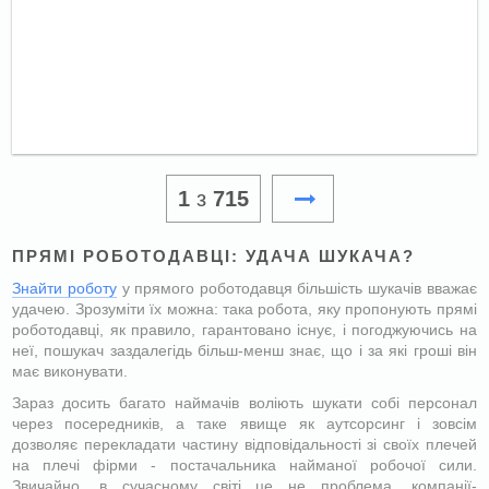
1
з
715
ПРЯМІ РОБОТОДАВЦІ: УДАЧА ШУКАЧА?
Знайти роботу
у прямого роботодавця більшість шукачів вважає
удачею. Зрозуміти їх можна: така робота, яку пропонують прямі
роботодавці, як правило, гарантовано існує, і погоджуючись на
неї, пошукач заздалегідь більш-менш знає, що і за які гроші він
має виконувати.
Зараз досить багато наймачів воліють шукати собі персонал
через посередників, а таке явище як аутсорсинг і зовсім
дозволяє перекладати частину відповідальності зі своїх плечей
на плечі фірми - постачальника найманої робочої сили.
Звичайно, в сучасному світі це не проблема, компанії-