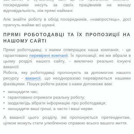
посередники несуть за своїх працівників не меншу
відповідальність, ніж прямі наймачі.
Але знайти роботу в обхід посередників, «навпростець», досі
прагнуть майже всі шукачі.
ПРЯМІ РОБОТОДАВЦІ ТА ЇХ ПРОПОЗИЦІЇ НА
НАШОМУ САЙТІ
Прямі роботодавці, з якими співпрацює наша компанія, - це
гарантовано
перевірені компанії
. Їх пропозиції, які ми зібрали в
цьому розділі нашого сайту, - виключно реально існуючі
вакансії.
Робота, яку роботодавці пропонують за допомогою нашого
ресурсу -
вакансії
, що неодноразово перевіряються нашими
фахівцями. Пошук роботи разом з нами допоможе вам:
заощадити час;
гарантовано отримати реальну роботу;
заздалегідь зібрати інформацію про роботодавця;
заощадити ваші гроші, а часто і ваші нерви.
А вакансії цього розділу, які пропонуються претендентам,
цілком можуть стати улюбленою справою всього вашого життя.