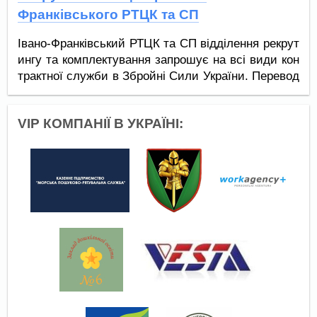
Франківського РТЦК та СП
Якщо ви готові приєднатися до нашої команди та
приймати активну участь у захисті нашої країни,
Івано-Франківський РТЦК та СП відділення рекрут
надсилайте ваше резюме або звертайтесь за тел
ингу та комплектування запрошує на всі види кон
ефоном.
трактної служби в Збройні Сили України. Перевод
ами між військовими частинами та СЗЧ не займа
ємось!
VIP КОМПАНІЇ В УКРАЇНІ: