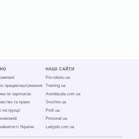
СНО
НАШІ САЙТИ
компанії
Pro-robotu.ua
про працевлаштуванння
Training.ua
ика по зарплатах
Arendazala.com.ua
овство та право
Srochno.ua
 інструкції
Profi.ua
 компаній
Personal.ua
зайнятості України
Ladyjob.com.ua