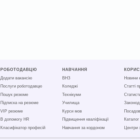
РОБОТОДАВЦЮ
НАВЧАННЯ
КОРИ
Додати вакансію
ВНЗ
Новини 
Послуги роботодавцю
Коледжі
Статті 
Пошук резюме
Технікуми
Статист
Підписка на резюме
Училища
Законод
VIP резюме
Курси мов
Посадові
В допомогу HR
Підвищення кваліфікації
Каталог
Класифікатор професій
Навчання за кордоном
Центри 