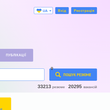
Вхід
Реєстрація
UA
RU
ПУБЛІКАЦІЇ
ПОШУК РЕЗЮМЕ
33213
20295
резюме
вакансій
ТИ