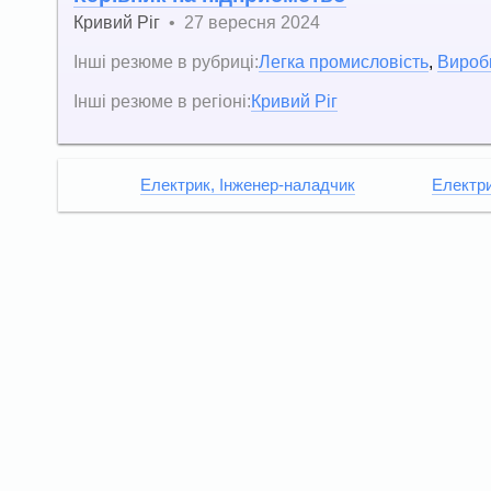
Кривий Ріг
•
27 вересня 2024
Інші резюме в рубриці:
Легка промисловість
,
Вироб
Інші резюме в регіоні:
Кривий Ріг
Електрик, Інженер-наладчик
Електри