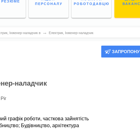
І РЕЗЮМЕ
ПЕРСОНАЛУ
РОБОТОДАВЦЮ
ВАКАН
→
трик, Інженер-наладчик в
Електрик, Інженер-наладчик
ЗАПРОПОНУ
енер-наладчик
Ріг
ний графік роботи,
часткова зайнятість
бництво
;
Будівництво, архітектура