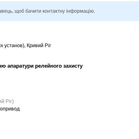
авець, щоб бачити контактну інформацію.
 установ), Кривий Ріг
ню апаратури релейного захисту
й Ріг)
тропривод