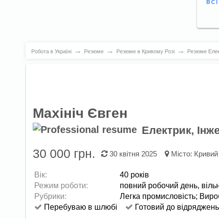
ВС
→
→
→
Робота в Україні
Резюме
Резюме в Кривому Розі
Резюме Елек
Махініч Євген
Електрик, Інж
30 000 грн.
30 квітня 2025
Місто:
Кривий 
Вік:
40 років
Режим роботи:
повний робочий день,
віль
Рубрики:
Легка промисловість
;
Виро
Перебуваю в шлюбі
Готовий до відряджень