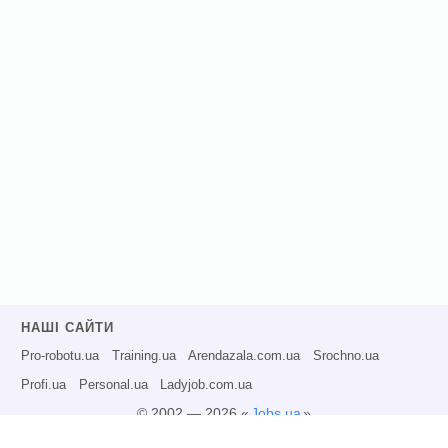
НАШІ САЙТИ
Pro-robotu.ua
Training.ua
Arendazala.com.ua
Srochno.ua
Profi.ua
Personal.ua
Ladyjob.com.ua
© 2002 — 2026 «
Jobs.ua
»
Всі права захищені.