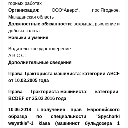
горных работах
Организация:
ООО*Аверс*, пос.Ягодное,
Магаданская область
Должностные обязанности:
вскрыша, рыхление и
добыча золота
Навыки и умения
Водительское удостоверение
A B C С1
Дополнительные сведения
Права Тракториста-машиниста: категории-АВС
F
от 10.03.2005 года
Права Тракториста-машиниста: категории-
BCDEF
от 25.02.2016 года
10.06.2018 г.-получение прав Европейского
образца по специальности "
Spycharki
wsystkie
"-1
klasa
(машинист бульдозера 1