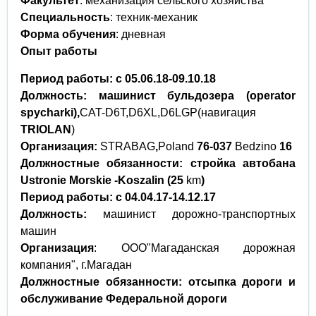
Факультет
: механизация сельского хозяйства
Специальность
: техник-механик
Форма обучения
: дневная
Опыт работы
Период работы: с 05.06.18-09.10.18
Должность
: машинист бульдозера (operator
spycharki),
CAT-D6T,D6XL,D6LGP(навигация
TRIOLAN
)
Организация
:
STRABAG
,
Poland
76-037
Bedzino
16
Должностные обязанности: стройка автобана
Ustronie
Morskie
-
Koszalin
(25
km
)
Период работы: с 04.04.17-14.12.17
Должность:
машинист дорожно-транспортных
машин
Организация
: ООО"Магаданская дорожная
компания", г.Магадан
Должностные обязанности: отсыпка дороги и
обслуживание Федеральной дороги