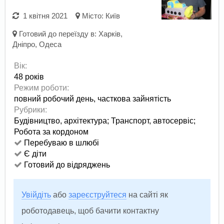
1 квітня 2021
Місто:
Київ
Готовий до переїзду в:
Харків
,
Дніпро
,
Одеса
Вік:
48 років
Режим роботи:
повний робочий день,
часткова зайнятість
Рубрики:
Будівництво, архітектура
;
Транспорт, автосервіс
;
Робота за кордоном
Перебуваю в шлюбі
Є діти
Готовий до відряджень
Увійдіть
або
зареєструйтеся
на сайті як
роботодавець, щоб бачити контактну