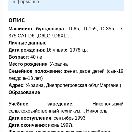
інформацію.
ОПИС
Машинист бульдозера
:
D-65, D-155, D-355, D-
375.CAT D6T,D6LGP,D6XL…..
Личные данные
Дата рождения
: 16 января 1978 г.р.
Возраст
: 40 лет
Место рождения
: Украина
Семейное положение
: женат, двое детей (сын-19
лет,дочь-13 лет)
Адрес
: Украина, Днепропетровская обл,г.Марганец
Образование
Учебное заведение
: Никопольский
сельскохозяйственный техникум, г. Никополь
Дата поступления
: сентябрь 1993г
Дата окончания
: июнь 1997г.