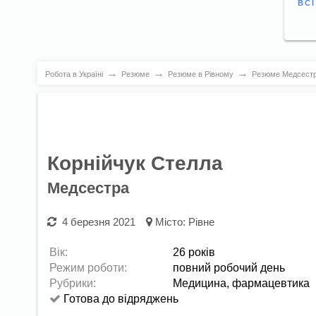
ВС
→
→
→
Робота в Україні
Резюме
Резюме в Рівному
Резюме Медсестр
Корнійчук Стелла
Медсестра
4 березня 2021
Місто:
Рівне
Вік:
26 років
Режим роботи:
повний робочий день
Рубрики:
Медицина, фармацевтика
Готова до відряджень