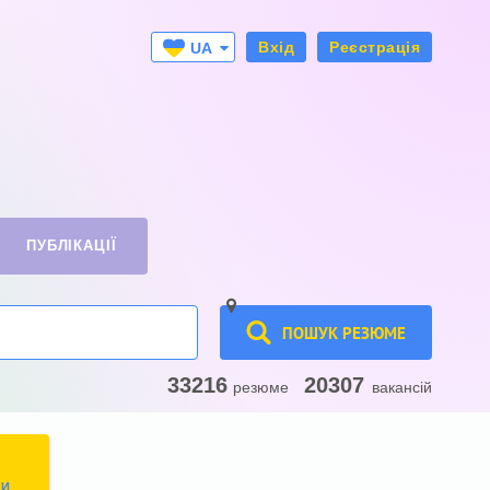
Вхід
Реєстрація
UA
RU
ПУБЛІКАЦІЇ
ПОШУК РЕЗЮМЕ
33216
20307
резюме
вакансій
ТИ