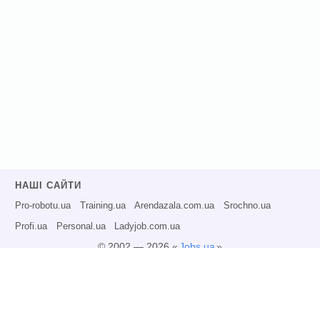
НАШІ САЙТИ
Pro-robotu.ua
Training.ua
Arendazala.com.ua
Srochno.ua
Profi.ua
Personal.ua
Ladyjob.com.ua
© 2002 — 2026 «
Jobs.ua
»
Всі права захищені.
Адміністрація може не розділяти точку зору авторів інформаційних матеріалів
та не несе відповідальності за розміщену користувачами інформацію.