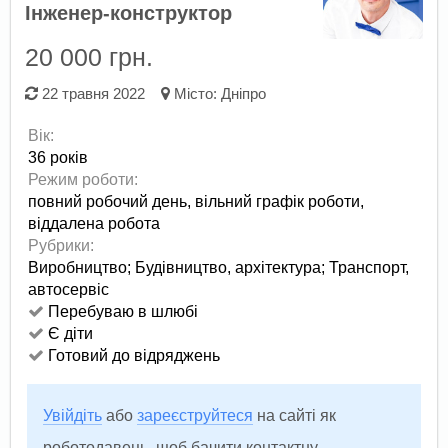
Інженер-конструктор
20 000 грн.
22 травня 2022
Місто:
Дніпро
Вік:
36 років
Режим роботи:
повний робочий день,
вільний графік роботи,
віддалена робота
Рубрики:
Виробництво
;
Будівництво, архітектура
;
Транспорт,
автосервіс
Перебуваю в шлюбі
Є діти
Готовий до відряджень
Увійдіть
або
зареєструйтеся
на сайті як
роботодавець, щоб бачити контактну