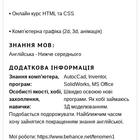
•
Онлайн курс HTML та CSS
•
Комп'ютерна графіка (2d, 3d, анімація)
ЗНАННЯ МОВ:
Англійська - Нижче середнього
ДОДАТКОВА ІНФОРМАЦІЯ
Знання комп'ютера,
AutocCad, Inventor,
програм:
SolidWorks, MS Office
Особисті якості, хобі,
Швидко освоюю нові
захоплення,
програми. Як хобі займаюсь
навички:
3Д моделюванням.
Подобається подорожувати. Найближчим часом
хочу зайнятися покращенням знання англійської.
Мої роботи: https://www.behance.net/fenomen1