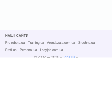
НАШІ САЙТИ
Pro-robotu.ua
Training.ua
Arendazala.com.ua
Srochno.ua
Profi.ua
Personal.ua
Ladyjob.com.ua
© 2002 — 2026 «
Jobs.ua
»
Всі права захищені.
Адміністрація може не розділяти точку зору авторів інформаційних матеріалів
та не несе відповідальності за розміщену користувачами інформацію.