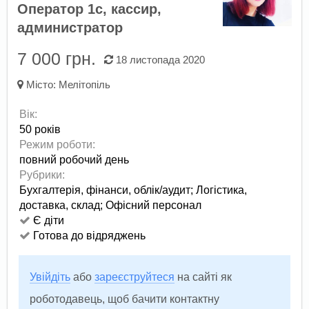
Оператор 1c, кассир,
администратор
7 000 грн.
18 листопада 2020
Місто:
Мелітопіль
Вік:
50 років
Режим роботи:
повний робочий день
Рубрики:
Бухгалтерія, фінанси, облік/аудит
;
Логістика,
доставка, склад
;
Офісний персонал
Є діти
Готова до відряджень
Увійдіть
або
зареєструйтеся
на сайті як
роботодавець, щоб бачити контактну