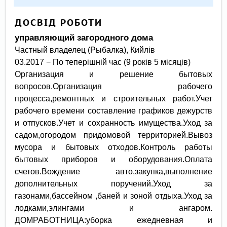
ДОСВІД РОБОТИ
управляющий загородного дома
Частный владелец (Рыбалка), Кийлів
03.2017 − По теперішній час (9 років 5 місяців)
Организация и решение бытовых
вопросов.Организация рабочего
процесса,ремонтных и строительных работ.Учет
рабочего времени составление графиков дежурств
и отпусков.Учет и сохранность имущества.Уход за
садом,огородом придомовой территорией.Вывоз
мусора и бытовых отходов.Контроль работы
бытовых приборов и оборудования.Оплата
счетов.Вождение авто,закупка,выполнение
дополнительных поручений.Уход за
газонами,бассейном ,баней и зоной отдыха.Уход за
лодками,элингами и ангаром.
ДОМРАБОТНИЦА:уборка ежедневная и