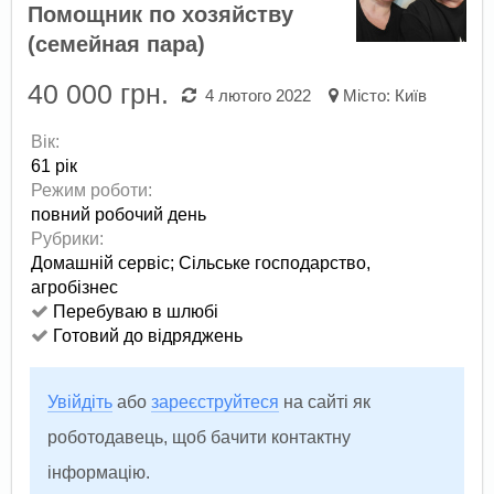
Помощник по хозяйству
(семейная пара)
40 000 грн.
4 лютого 2022
Місто:
Київ
Вік:
61 рік
Режим роботи:
повний робочий день
Рубрики:
Домашній сервіс
;
Сільське господарство,
агробізнес
Перебуваю в шлюбі
Готовий до відряджень
Увійдіть
або
зареєструйтеся
на сайті як
роботодавець, щоб бачити контактну
інформацію.