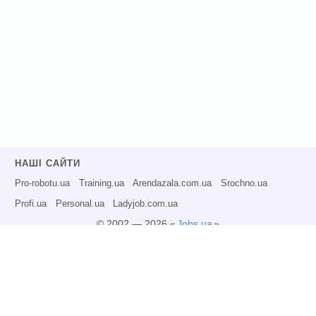
НАШІ САЙТИ
Pro-robotu.ua
Training.ua
Arendazala.com.ua
Srochno.ua
Profi.ua
Personal.ua
Ladyjob.com.ua
© 2002 — 2026 «
Jobs.ua
»
Всі права захищені.
Адміністрація може не розділяти точку зору авторів інформаційних матеріалів
та не несе відповідальності за розміщену користувачами інформацію.