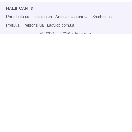
НАШІ САЙТИ
Pro-robotu.ua
Training.ua
Arendazala.com.ua
Srochno.ua
Profi.ua
Personal.ua
Ladyjob.com.ua
© 2002 — 2026 «
Jobs.ua
»
Всі права захищені.
Адміністрація може не розділяти точку зору авторів інформаційних матеріалів
та не несе відповідальності за розміщену користувачами інформацію.