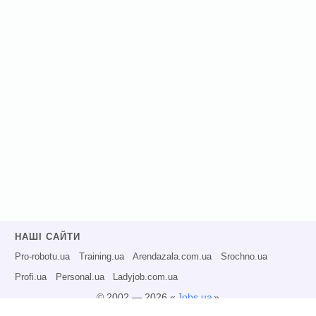
НАШІ САЙТИ
Pro-robotu.ua
Training.ua
Arendazala.com.ua
Srochno.ua
Profi.ua
Personal.ua
Ladyjob.com.ua
© 2002 — 2026 «
Jobs.ua
»
Всі права захищені.