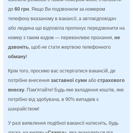
до
60 грн
. Якщо Ви подзвонили за номером
телефону вказаному в вакансії, а автовідповідач
або людина що відповіла пропонує передзвонити на
номер з таким кодом — переконливе прохання,
не
дзвоніть
, щоб не стати жертвою телефонного
обману
!
Крім того, просимо вас остерігатися вакансій, де
потрібне внесення
заставної суми
або
страхового
внеску
. Пам'ятайте! Будь-яке вкладення коштів, яке
потрібно від здобувача, в 90% випадків є
шахрайством!
У разі виявлення подібної вакансії натисніть, будь
ласка, на кнопку «
Скарга
», яка знаходиться під