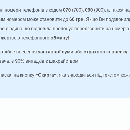
ні номери телефонів з кодом
070
(700),
090
(900), а також н
аким номером може становити до
60 грн
. Якщо Ви подзвонил
 або людина що відповіла пропонує передзвонити на номер 
ти жертвою телефонного
обману
!
потрібне внесення
заставної суми
або
страхового внеску
.
увача, в 90% випадків є шахрайством!
ласка, на кнопку «
Скарга
», яка знаходиться під текстом кожн