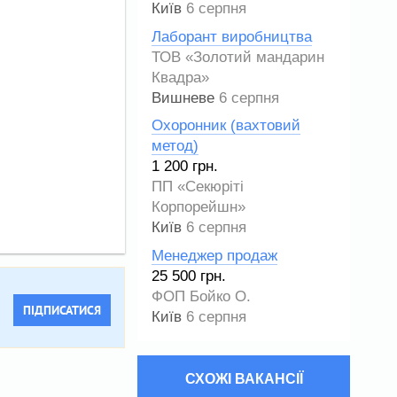
Київ
6 серпня
Лаборант виробництва
ТОВ «Золотий мандарин
Квадра»
Вишневе
6 серпня
Охоронник (вахтовий
метод)
1 200 грн.
ПП «Секюріті
Корпорейшн»
Київ
6 серпня
Менеджер продаж
25 500 грн.
ФОП Бойко О.
ПІДПИСАТИСЯ
Київ
6 серпня
СХОЖІ ВАКАНСІЇ