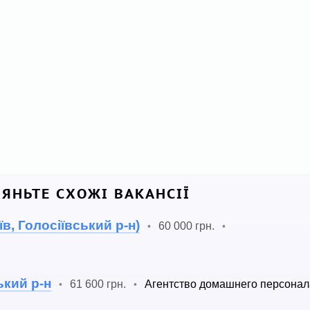
ЛЯНЬТЕ СХОЖІ ВАКАНСІЇ
в, Голосіївський р-н)
60 000 грн.
•
•
ький р-н
61 600 грн.
Агентство домашнего персонал
•
•