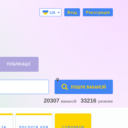
Вхід
Реєстрація
UA
RU
ПУБЛІКАЦІЇ
ПОШУК ВАКАНСІЙ
20307
33216
вакансій
резюме
 ЗА
ПОСЛУГИ ДЛЯ
СТВОРИТИ