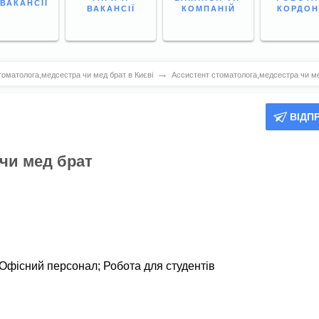
 ВАКАНСІЇ
ВАКАНСІЇ
КОМПАНІЙ
КОРДО
→
томатолога,медсестра чи мед брат в Києві
Ассистент стоматолога,медсестра чи м
ВІДП
чи мед брат
Офісний персонал
;
Робота для студентів