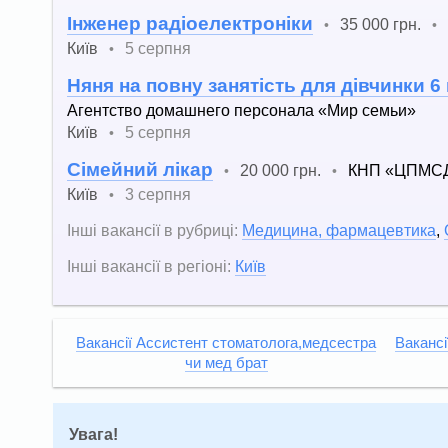
Інженер радіоелектроніки
35 000 грн.
•
•
Київ
5 серпня
•
Няня на повну занятість для дівчинки 6
Агентство домашнего персонала «Мир семьи»
Київ
5 серпня
•
Сімейний лікар
20 000 грн.
КНП «ЦПМСД 
•
•
Київ
3 серпня
•
Інші вакансії в рубриці:
Медицина, фармацевтика
,
Інші вакансії в регіоні:
Київ
Вакансії Ассистент стоматолога,медсестра
Вакансі
чи мед брат
Увага!