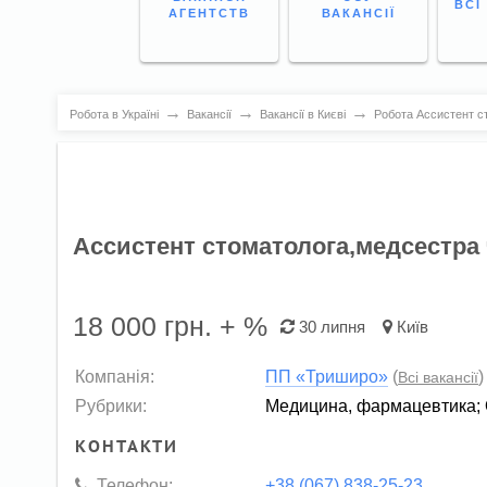
ВСІ
АГЕНТСТВ
ВАКАНСІЇ
→
→
→
Робота в Україні
Вакансії
Вакансії в Києві
Робота Ассистент с
Ассистент стоматолога,медсестра 
18 000
грн. + %
30 липня
Київ
Компанія:
ПП «Триширо»
(
)
Всі вакансії
Рубрики:
Медицина, фармацевтика
;
КОНТАКТИ
Телефон:
+38 (067) 838-25-23