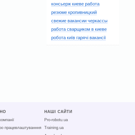
консьерж киеве работа
резюме кропивницкий
свежие вакансии черкассы
работа сварщиком в киеве
робота київ гарячі вакансії
СНО
НАШІ САЙТИ
компанії
Pro-robotu.ua
про працевлаштуванння
Training.ua