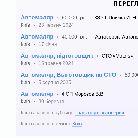
ПЕРЕГ
Автомаляр
60 000 грн.
ФОП Шпичка И. Н.
•
•
Київ
23 червня 2024
•
Автомаляр
40 000 грн.
Автосервіс Автон
•
•
Київ
17 січня
•
Автомаляр, підготовщик
СТО «Motors»
•
Київ
15 травня 2024
•
Автомаляр, Выготовщик на СТО
50 00
•
Київ
5 серпня 2025
•
Автомаляр
ФОП Морозов В.В.
•
Київ
30 березня
•
Інші вакансії в рубриці:
Транспорт, автосервіс
Інші вакансії в регіоні:
Київ