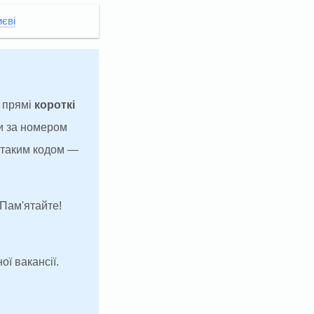
иєві
а прямі
короткі
и за номером
з таким кодом —
 Пам'ятайте!
ої вакансії.