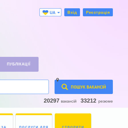
Вхід
Реєстрація
UA
RU
ПУБЛІКАЦІЇ
ПОШУК ВАКАНСІЙ
20297
33212
вакансій
резюме
 ЗА
ПОСЛУГИ ДЛЯ
СТВОРИТИ