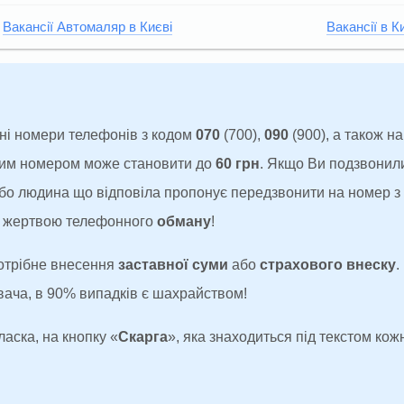
Вакансії Автомаляр в Києві
Вакансії в К
ні номери телефонів з кодом
070
(700),
090
(900), а також н
аким номером може становити до
60 грн
. Якщо Ви подзвонил
 або людина що відповіла пропонує передзвонити на номер 
ти жертвою телефонного
обману
!
потрібне внесення
заставної суми
або
страхового внеску
.
увача, в 90% випадків є шахрайством!
ласка, на кнопку «
Скарга
», яка знаходиться під текстом кожн