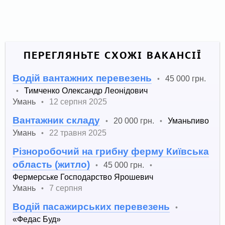
ПЕРЕГЛЯНЬТЕ СХОЖІ ВАКАНСІЇ
Водій вантажних перевезень
45 000 грн.
•
Тимченко Олександр Леонідович
•
Умань
12 серпня 2025
•
Вантажник складу
20 000 грн.
Уманьпиво
•
•
Умань
22 травня 2025
•
Різноробочий на грибну ферму Київська
область (житло)
45 000 грн.
•
•
Фермерське Господарство Ярошевич
Умань
7 серпня
•
Водій пасажирських перевезень
•
«Федас Буд»