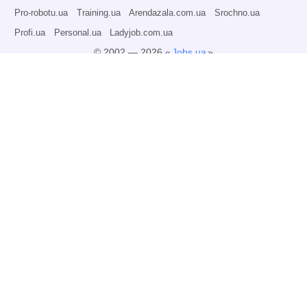
Pro-robotu.ua
Training.ua
Arendazala.com.ua
Srochno.ua
Profi.ua
Personal.ua
Ladyjob.com.ua
© 2002 — 2026 «
Jobs.ua
»
Всі права захищені.
Адміністрація може не розділяти точку зору авторів інформаційних матеріалів
та не несе відповідальності за розміщену користувачами інформацію.