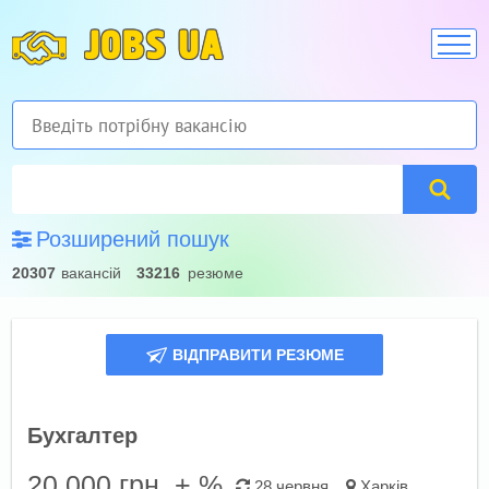
JOBS UA
Розширений пошук
20307
вакансій
33216
резюме
ВІДПРАВИТИ РЕЗЮМЕ
Бухгалтер
20 000
грн. + %
28 червня
Харків