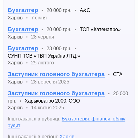
Бухгалтер
20 000 грн.
A&C
•
•
Харків
7 січня
•
Бухгалтер
20 000 грн.
ТОВ «Катенапро»
•
•
Харків
28 червня
•
Бухгалтер
23 000 грн.
•
•
СУНП ТОВ «ТВП Україна ЛТД.»
Харків
25 лютого
•
Заступник головного бухгалтера
СТА
•
Харків
28 вересня 2025
•
Заступник головного бухгалтера
20 000
•
грн.
Харьковагро 2000, ООО
•
Харків
14 квітня 2025
•
Інші вакансії в рубриці:
Бухгалтерія, фінанси, облік/
аудит
Інші вакансії в регіоні:
Харків