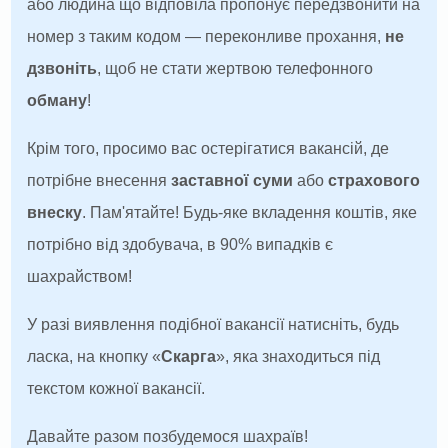
або людина що відповіла пропонує передзвонити на
номер з таким кодом — переконливе прохання,
не
дзвоніть
, щоб не стати жертвою телефонного
обману
!
Крім того, просимо вас остерігатися вакансій, де
потрібне внесення
заставної суми
або
страхового
внеску
. Пам'ятайте! Будь-яке вкладення коштів, яке
потрібно від здобувача, в 90% випадків є
шахрайством!
У разі виявлення подібної вакансії натисніть, будь
ласка, на кнопку «
Скарга
», яка знаходиться під
текстом кожної вакансії.
Давайте разом позбудемося шахраїв!