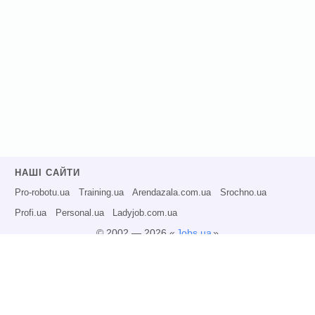
НАШІ САЙТИ
Pro-robotu.ua
Training.ua
Arendazala.com.ua
Srochno.ua
Profi.ua
Personal.ua
Ladyjob.com.ua
© 2002 — 2026 «
Jobs.ua
»
Всі права захищені.
Адміністрація може не розділяти точку зору авторів інформаційних матеріалів
та не несе відповідальності за розміщену користувачами інформацію.