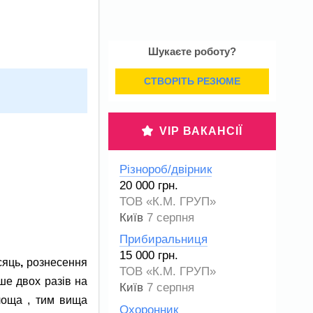
Шукаєте роботу?
СТВОРІТЬ РЕЗЮМЕ
VIP ВАКАНСІЇ
Різнороб/двірник
20 000 грн.
ТОВ «К.М. ГРУП»
Київ
7 серпня
Прибиральниця
15 000 грн.
сяць
,
рознесення
ТОВ «К.М. ГРУП»
ше двох разів на
Київ
7 серпня
площа , тим вища
Охоронник