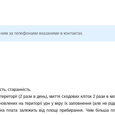
 ним за телефонами вказаними в контактах.
сть, старанність.
ериторії (2 рази в день)
,
миття сходових кліток 2 рази в мі
овлених на території урн у міру їх заповнення (але не рід
бітна плата залежить від площі прибирання. Чим більша 