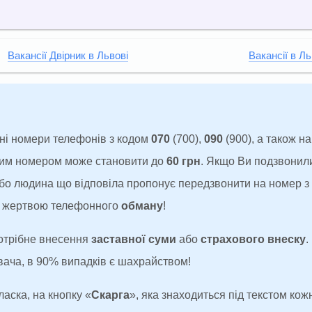
Вакансії Двірник в Львові
Вакансії в Ль
ні номери телефонів з кодом
070
(700),
090
(900), а також н
аким номером може становити до
60 грн
. Якщо Ви подзвонил
 або людина що відповіла пропонує передзвонити на номер 
ти жертвою телефонного
обману
!
потрібне внесення
заставної суми
або
страхового внеску
.
увача, в 90% випадків є шахрайством!
ласка, на кнопку «
Скарга
», яка знаходиться під текстом кожн