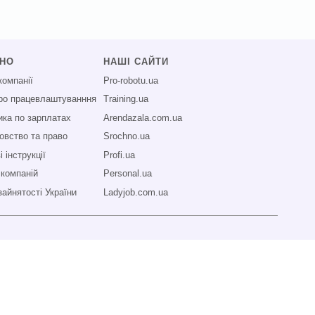
СНО
НАШІ САЙТИ
компанії
Pro-robotu.ua
про працевлаштуванння
Training.ua
ика по зарплатах
Arendazala.com.ua
овство та право
Srochno.ua
 інструкції
Profi.ua
 компаній
Personal.ua
зайнятості України
Ladyjob.com.ua