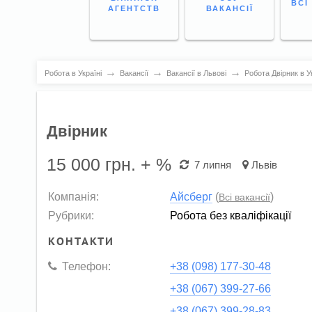
ВСІ
АГЕНТСТВ
ВАКАНСІЇ
→
→
→
Робота в Україні
Вакансії
Вакансії в Львові
Робота Двірник в Ук
Двірник
15 000
грн. + %
7 липня
Львів
Компанія:
Айсберг
(
)
Всі вакансії
Рубрики:
Робота без кваліфікації
КОНТАКТИ
Телефон:
+38 (098) 177-30-48
+38 (067) 399-27-66
+38 (067) 399-28-83