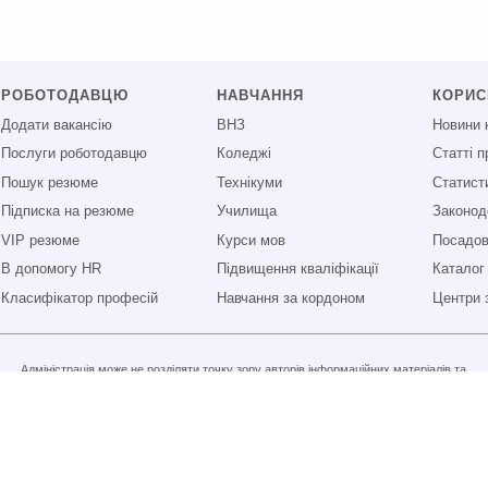
РОБОТОДАВЦЮ
НАВЧАННЯ
КОРИ
Додати вакансію
ВНЗ
Новини 
Послуги роботодавцю
Коледжі
Статті 
Пошук резюме
Технікуми
Статист
Підписка на резюме
Училища
Законод
VIP резюме
Курси мов
Посадові
В допомогу HR
Підвищення кваліфікації
Каталог
Класифікатор професій
Навчання за кордоном
Центри 
Адміністрація може не розділяти точку зору авторів інформаційних матеріалів та
не несе відповідальності за розміщену користувачами інформацію.