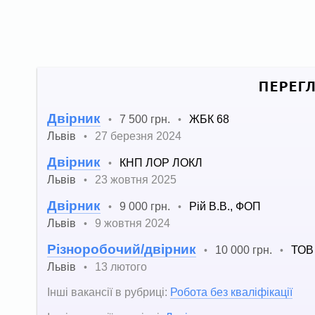
ПЕРЕГ
Двірник
7 500 грн.
ЖБК 68
•
•
Львів
27 березня 2024
•
Двірник
КНП ЛОР ЛОКЛ
•
Львів
23 жовтня 2025
•
Двірник
9 000 грн.
Рій В.В., ФОП
•
•
Львів
9 жовтня 2024
•
Різноробочий/двірник
10 000 грн.
ТОВ 
•
•
Львів
13 лютого
•
Інші вакансії в рубриці:
Робота без кваліфікації