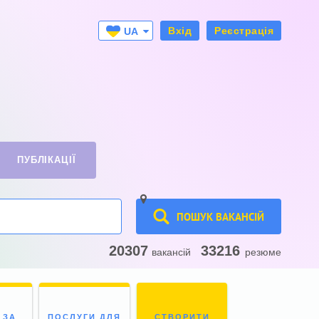
Вхід
Реєстрація
UA
RU
ПУБЛІКАЦІЇ
ПОШУК ВАКАНСІЙ
20307
33216
вакансій
резюме
 ЗА
ПОСЛУГИ ДЛЯ
СТВОРИТИ