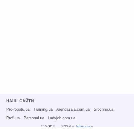
НАШІ САЙТИ
Pro-robotu.ua
Training.ua
Arendazala.com.ua
Srochno.ua
Profi.ua
Personal.ua
Ladyjob.com.ua
© 2002 — 2026 «
Jobs.ua
»
Всі права захищені.