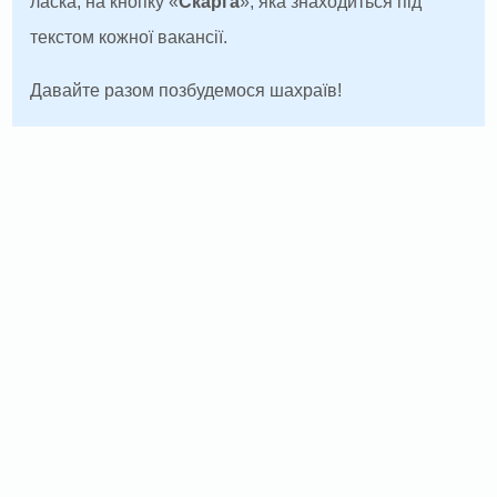
ласка, на кнопку «
Скарга
», яка знаходиться під
текстом кожної вакансії.
Давайте разом позбудемося шахраїв!