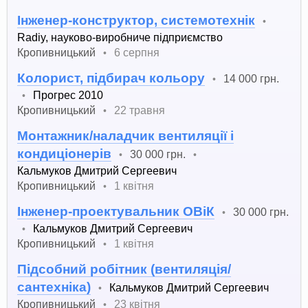
Інженер-конструктор, системотехнік
•
Radiy, науково-виробниче підприємство
Кропивницький
6 серпня
•
Колорист, підбирач кольору
14 000 грн.
•
Прогрес 2010
•
Кропивницький
22 травня
•
Монтажник/наладчик вентиляції і
кондиціонерів
30 000 грн.
•
•
Кальмуков Дмитрий Сергеевич
Кропивницький
1 квітня
•
Інженер-проектувальник ОВіК
30 000 грн.
•
Кальмуков Дмитрий Сергеевич
•
Кропивницький
1 квітня
•
Підсобний робітник (вентиляція/
сантехніка)
Кальмуков Дмитрий Сергеевич
•
Кропивницький
23 квітня
•