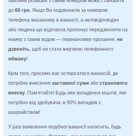
хвилини розмови з таким номером може становити
до
60 грн
. Якщо Ви подзвонили за номером
телефону вказаному в вакансії, а автовідповідач
або людина що відповіла пропонує передзвонити на
номер з таким кодом — переконливе прохання,
не
дзвоніть
, щоб не стати жертвою телефонного
обману
!
Крім того, просимо вас остерігатися вакансій, де
потрібне внесення
заставної суми
або
страхового
внеску
. Пам'ятайте! Будь-яке вкладення коштів, яке
потрібно від здобувача, в 90% випадків є
шахрайством!
У разі виявлення подібної вакансії натисніть, будь