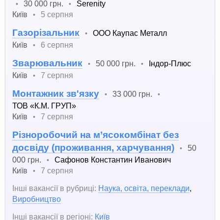
30 000 грн.
Serenity
•
•
Київ
5 серпня
•
Газорізальник
ООО Каупас Металл
•
Київ
6 серпня
•
Зварювальник
50 000 грн.
Індор-Плюс
•
•
Київ
7 серпня
•
Монтажник зв'язку
33 000 грн.
•
•
ТОВ «К.М. ГРУП»
Київ
7 серпня
•
Різноробочий на м’ясокомбінат без
досвіду (проживання, харчування)
50
•
000 грн.
Сафонов Константин Иванович
•
Київ
7 серпня
•
Інші вакансії в рубриці:
Наука, освіта, переклади
,
Виробництво
Інші вакансії в регіоні:
Київ