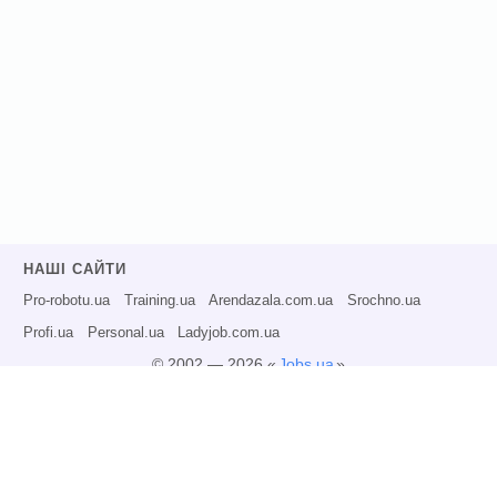
НАШІ САЙТИ
Pro-robotu.ua
Training.ua
Arendazala.com.ua
Srochno.ua
Profi.ua
Personal.ua
Ladyjob.com.ua
© 2002 — 2026 «
Jobs.ua
»
Всі права захищені.
Адміністрація може не розділяти точку зору авторів інформаційних матеріалів
та не несе відповідальності за розміщену користувачами інформацію.