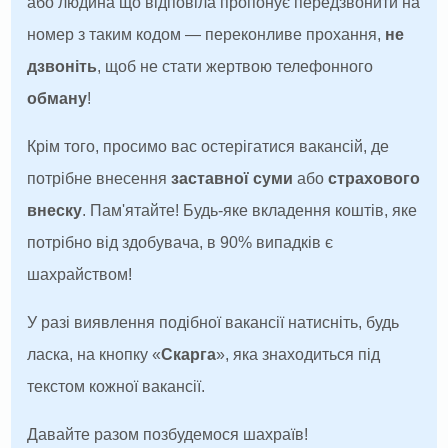
або людина що відповіла пропонує передзвонити на
номер з таким кодом — переконливе прохання,
не
дзвоніть
, щоб не стати жертвою телефонного
обману
!
Крім того, просимо вас остерігатися вакансій, де
потрібне внесення
заставної суми
або
страхового
внеску
. Пам'ятайте! Будь-яке вкладення коштів, яке
потрібно від здобувача, в 90% випадків є
шахрайством!
У разі виявлення подібної вакансії натисніть, будь
ласка, на кнопку «
Скарга
», яка знаходиться під
текстом кожної вакансії.
Давайте разом позбудемося шахраїв!