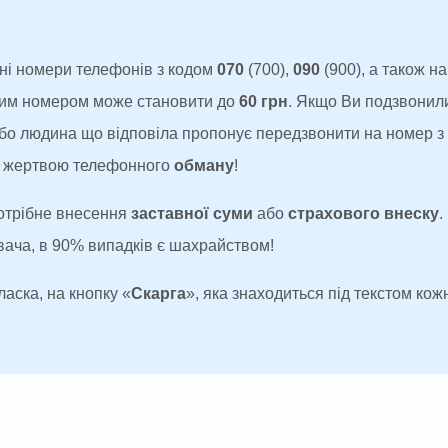
ні номери телефонів з кодом
070
(700),
090
(900), а також н
аким номером може становити до
60 грн
. Якщо Ви подзвонил
 або людина що відповіла пропонує передзвонити на номер 
ти жертвою телефонного
обману
!
потрібне внесення
заставної суми
або
страхового внеску
.
увача, в 90% випадків є шахрайством!
ласка, на кнопку «
Скарга
», яка знаходиться під текстом кожн