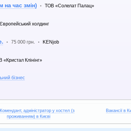
 на час змін)
ТОВ «Солелат Палац»
•
Європейський холдинг
е.
75 000 грн.
KENjob
•
•
 «Кристал Клінінг»
ьний бізнес
 Комендант, адміністратор у хостел (з
Вакансії в К
проживанням) в Києві