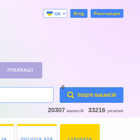
Вхід
Реєстрація
UA
RU
ПУБЛІКАЦІЇ
ПОШУК ВАКАНСІЙ
20307
33216
вакансій
резюме
 ЗА
ПОСЛУГИ ДЛЯ
СТВОРИТИ