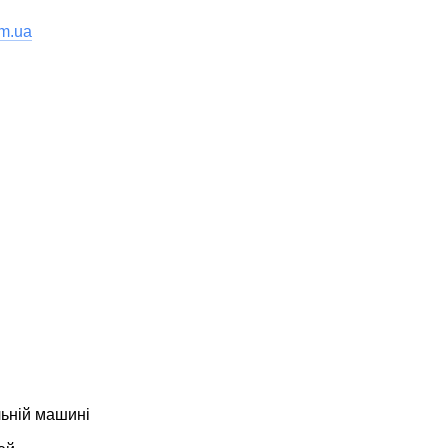
om.ua
льній машині