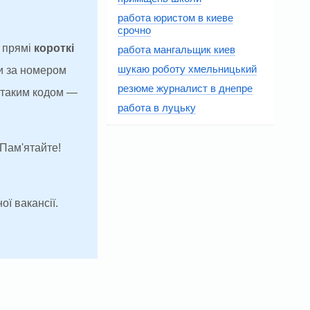
работа юристом в киеве
срочно
а прямі
короткі
работа мангальщик киев
шукаю роботу хмельницький
и за номером
резюме журналист в днепре
з таким кодом —
работа в луцьку
 Пам'ятайте!
ої вакансії.