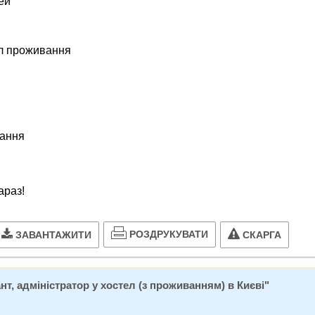
ей
л проживання
вання
араз!
РОЗДРУКУВАТИ
ЗАВАНТАЖИТИ
СКАРГА
т, адміністратор у хостел (з проживанням) в Києві
"