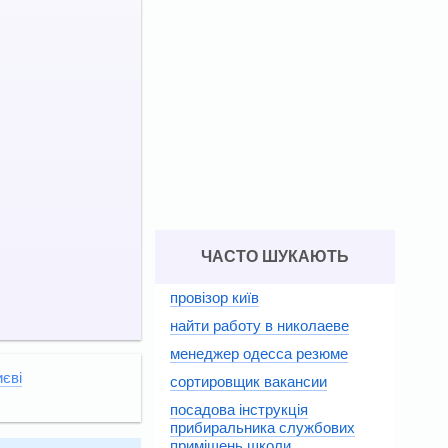
ЧАСТО ШУКАЮТЬ
провізор київ
найти работу в николаеве
менеджер одесса резюме
иєві
сортировщик вакансии
посадова інструкція
прибиральника службових
приміщень школи