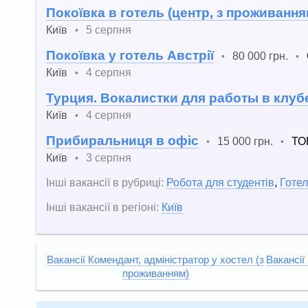
Покоївка в готель (центр, з проживанням
Київ
5 серпня
•
Покоївка у готель Австрії
80 000 грн.
•
•
Київ
4 серпня
•
Турция. Вокалистки для работы в клуб
Київ
4 серпня
•
Прибиральниця в офіс
15 000 грн.
ТОВ
•
•
Київ
3 серпня
•
Інші вакансії в рубриці:
Робота для студентів
,
Готел
Інші вакансії в регіоні:
Київ
Вакансії Комендант, адміністратор у хостел (з
Вакансії
проживанням)