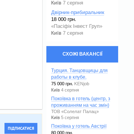
Київ
7 серпня
Двірник-прибиральник
18 000 грн.
«Пасіфік Інвест Груп»
Київ
7 серпня
СХОЖІ ВАКАНСІЇ
Турция. Танцовщицы для
работы в клубе.
75 000 грн.
KENjob
Київ
4 серпня
Покоївка в готель (центр, з
проживанням на час змін)
ТОВ «Солелат Палац»
Київ
5 серпня
Покоївка у готель Австрії
ПІДПИСАТИСЯ
80 000 грн.