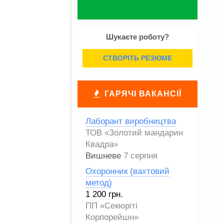
Шукаєте роботу?
СТВОРІТЬ РЕЗЮМЕ
ГАРЯЧІ ВАКАНСІЇ
Лаборант виробництва
ТОВ «Золотий мандарин
Квадра»
Вишневе
7 серпня
Охоронник (вахтовий
метод)
1 200 грн.
ПП «Секюріті
Корпорейшн»