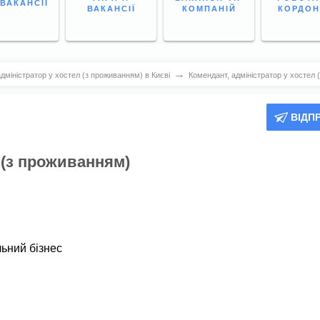
 ВАКАНСІЇ
ВАКАНСІЇ
КОМПАНІЙ
КОРДО
→
дміністратор у хостел (з проживанням) в Києві
Комендант, адміністратор у хостел 
ВІДП
 (з проживанням)
льний бізнес