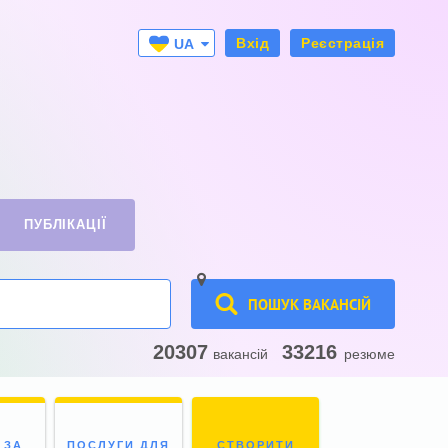
Вхід
Реєстрація
UA
RU
ПУБЛІКАЦІЇ
ПОШУК ВАКАНСІЙ
20307
33216
вакансій
резюме
 ЗА
ПОСЛУГИ ДЛЯ
СТВОРИТИ