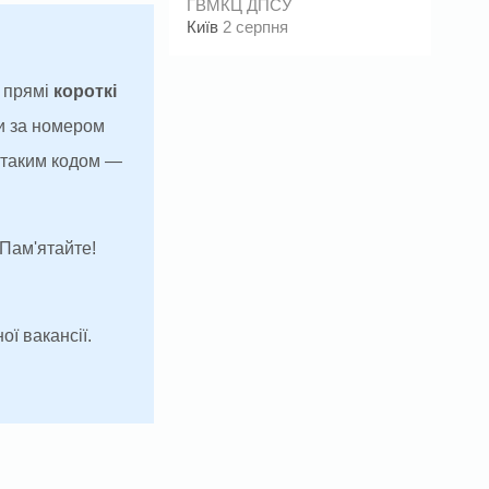
ГВМКЦ ДПСУ
Київ
2 серпня
а прямі
короткі
и за номером
з таким кодом —
 Пам'ятайте!
ої вакансії.