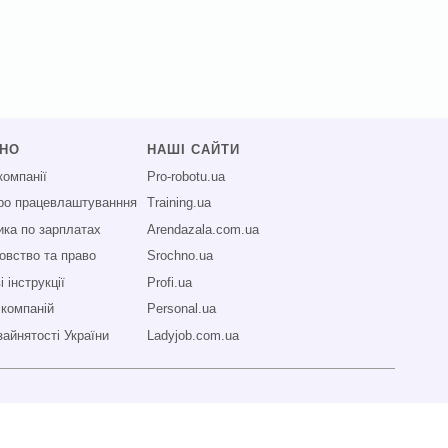
СНО
НАШІ САЙТИ
компанії
Pro-robotu.ua
про працевлаштуванння
Training.ua
ика по зарплатах
Arendazala.com.ua
овство та право
Srochno.ua
 інструкції
Profi.ua
 компаній
Personal.ua
зайнятості України
Ladyjob.com.ua