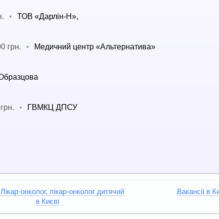
н.
ТОВ «Дарлін-Н»,
•
0 грн.
Медичний центр «Альтернатива»
•
 Образцова
грн.
ГВМКЦ ДПСУ
•
 Лікар-онколог, лікар-онколог дитячий
Вакансії в К
в Києві