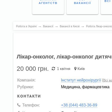
ВСІ
АГЕНТСТВ
ВАКАНСІЇ
→
→
→
Робота в Україні
Вакансії
Вакансії в Києві
Робота Лікар-онколог
Лікар-онколог, лікар-онколог дитя
20 000
грн.
1 квітня
Київ
Компанія:
Інститут нейрохірургії
(
Всі в
Рубрики:
Медицина, фармацевтика
КОНТАКТИ
Телефон:
+38 (044) 483-36-89