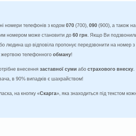
ні номери телефонів з кодом
070
(700),
090
(900), а також н
аким номером може становити до
60 грн
. Якщо Ви подзвонил
 або людина що відповіла пропонує передзвонити на номер 
ти жертвою телефонного
обману
!
потрібне внесення
заставної суми
або
страхового внеску
.
увача, в 90% випадків є шахрайством!
ласка, на кнопку «
Скарга
», яка знаходиться під текстом кожн