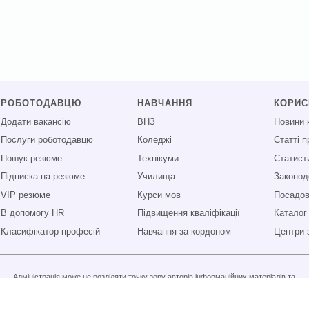
РОБОТОДАВЦЮ
НАВЧАННЯ
КОРИ
Додати вакансію
ВНЗ
Новини 
Послуги роботодавцю
Коледжі
Статті 
Пошук резюме
Технікуми
Статист
Підписка на резюме
Училища
Законод
VIP резюме
Курси мов
Посадові
В допомогу HR
Підвищення кваліфікації
Каталог
Класифікатор професій
Навчання за кордоном
Центри 
Адміністрація може не розділяти точку зору авторів інформаційних матеріалів та
не несе відповідальності за розміщену користувачами інформацію.