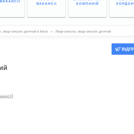
 ВАКАНСІЇ
ВАКАНСІЇ
КОМПАНІЙ
КОРДО
→
, лікар-онколог дитячий в Києві
Лікар-онколог, лікар-онколог дитячий
ВІДП
чий
)
акансії