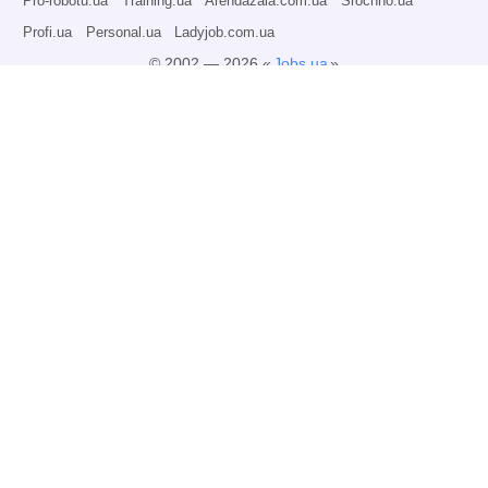
Pro-robotu.ua
Training.ua
Arendazala.com.ua
Srochno.ua
Profi.ua
Personal.ua
Ladyjob.com.ua
© 2002 — 2026 «
Jobs.ua
»
Всі права захищені.
Адміністрація може не розділяти точку зору авторів інформаційних матеріалів
та не несе відповідальності за розміщену користувачами інформацію.