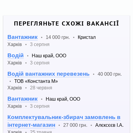
ПЕРЕГЛЯНЬТЕ СХОЖІ ВАКАНСІЇ
Вантажник
14 000 грн.
Кристал
•
•
Харків
3 серпня
•
Водій
Наш край, ООО
•
Харків
3 серпня
•
Водій вантажних перевезень
40 000 грн.
•
ТОВ «Константа М»
•
Харків
28 червня
•
Вантажник
Наш край, ООО
•
Харків
3 серпня
•
Комплектувальник-збирач замовлень в
інтернет-магазин
27 000 грн.
Алєксєєв І.А.
•
•
Харків
25 травня
•