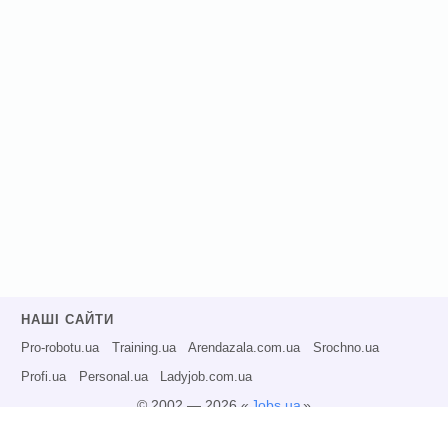
НАШІ САЙТИ
Pro-robotu.ua
Training.ua
Arendazala.com.ua
Srochno.ua
Profi.ua
Personal.ua
Ladyjob.com.ua
© 2002 — 2026 «
Jobs.ua
»
Всі права захищені.