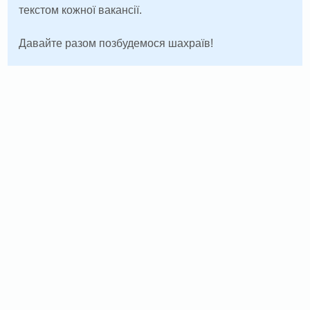
текстом кожної вакансії.
Давайте разом позбудемося шахраїв!