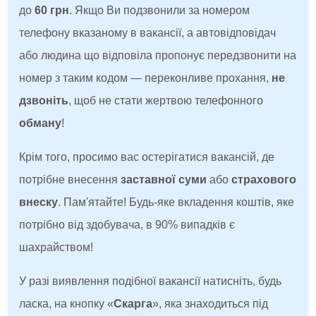
до
60 грн
. Якщо Ви подзвонили за номером
телефону вказаному в вакансії, а автовідповідач
або людина що відповіла пропонує передзвонити на
номер з таким кодом — переконливе прохання,
не
дзвоніть
, щоб не стати жертвою телефонного
обману
!
Крім того, просимо вас остерігатися вакансій, де
потрібне внесення
заставної суми
або
страхового
внеску
. Пам'ятайте! Будь-яке вкладення коштів, яке
потрібно від здобувача, в 90% випадків є
шахрайством!
У разі виявлення подібної вакансії натисніть, будь
ласка, на кнопку «
Скарга
», яка знаходиться під