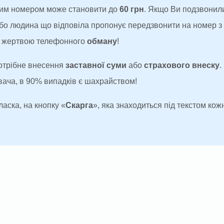
аким номером може становити до
60 грн
. Якщо Ви подзвонил
 або людина що відповіла пропонує передзвонити на номер 
ти жертвою телефонного
обману
!
потрібне внесення
заставної суми
або
страхового внеску
.
увача, в 90% випадків є шахрайством!
ласка, на кнопку «
Скарга
», яка знаходиться під текстом кожн