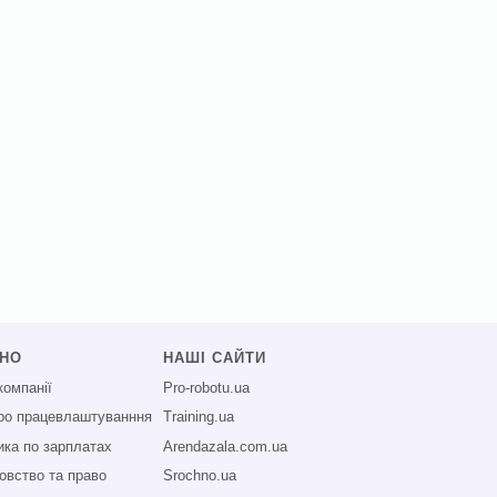
СНО
НАШІ САЙТИ
компанії
Pro-robotu.ua
про працевлаштуванння
Training.ua
ика по зарплатах
Arendazala.com.ua
овство та право
Srochno.ua