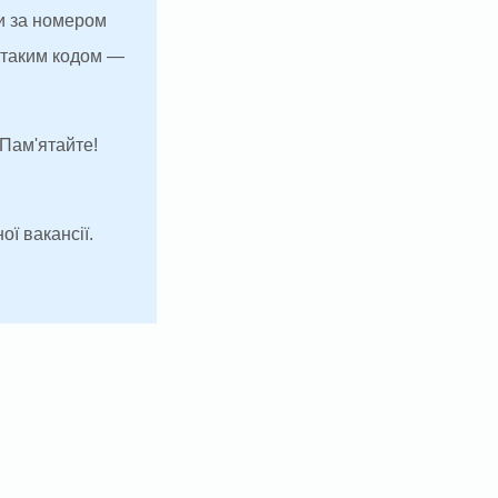
и за номером
з таким кодом —
 Пам'ятайте!
ої вакансії.