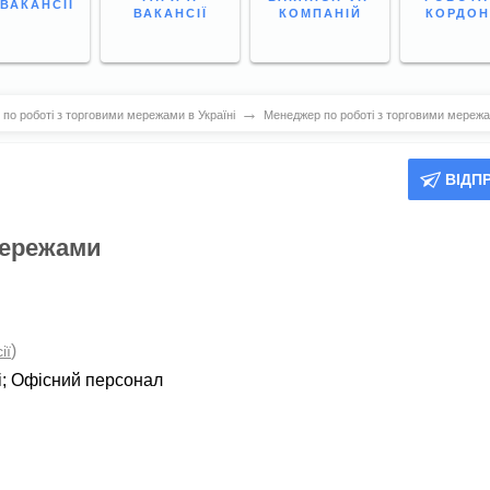
 ВАКАНСІЇ
ВАКАНСІЇ
КОМПАНІЙ
КОРДО
→
по роботі з торговими мережами в Україні
Менеджер по роботі з торговими мереж
ВІДП
мережами
)
ії
і
;
Офісний персонал