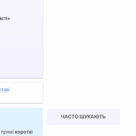
асті»
лтаві
ЧАСТО ШУКАЮТЬ
а прямі
короткі