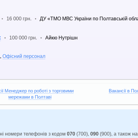
16 000 грн.
ДУ «ТМО МВС України по Полтавській обл
•
•
к
100 000 грн.
Айкю Нутрішн
•
•
,
Офісний персонал
ії Менеджер по роботі з торговими
Вакансії в По
мережами в Полтаві
ні номери телефонів з кодом
070
(700),
090
(900), а також н