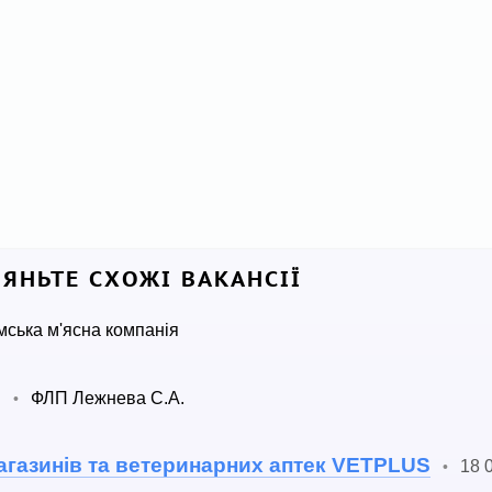
ЛЯНЬТЕ СХОЖІ ВАКАНСІЇ
мська м'ясна компанія
.
ФЛП Лежнева С.А.
•
агазинів та ветеринарних аптек VETPLUS
18 
•