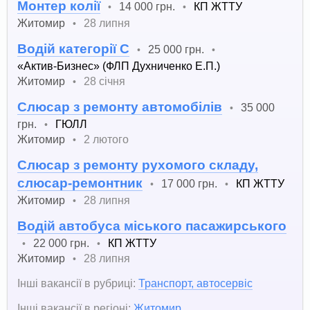
Монтер колії
14 000 грн.
КП ЖТТУ
•
•
Житомир
28 липня
•
Водій категорії С
25 000 грн.
•
•
«Актив-Бизнес» (ФЛП Духниченко Е.П.)
Житомир
28 січня
•
Слюсар з ремонту автомобілів
35 000
•
грн.
ГЮЛЛ
•
Житомир
2 лютого
•
Слюсар з ремонту рухомого складу,
слюсар-ремонтник
17 000 грн.
КП ЖТТУ
•
•
Житомир
28 липня
•
Водій автобуса міського пасажирського
22 000 грн.
КП ЖТТУ
•
•
Житомир
28 липня
•
Інші вакансії в рубриці:
Транспорт, автосервіс
Інші вакансії в регіоні:
Житомир