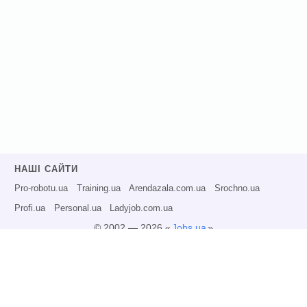
НАШІ САЙТИ
Pro-robotu.ua
Training.ua
Arendazala.com.ua
Srochno.ua
Profi.ua
Personal.ua
Ladyjob.com.ua
© 2002 — 2026 «
Jobs.ua
»
Всі права захищені.
Адміністрація може не розділяти точку зору авторів інформаційних матеріалів
та не несе відповідальності за розміщену користувачами інформацію.