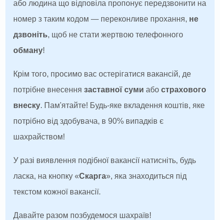
або людина що відповіла пропонує передзвонити на
номер з таким кодом — переконливе прохання,
не
дзвоніть
, щоб не стати жертвою телефонного
обману
!
Крім того, просимо вас остерігатися вакансій, де
потрібне внесення
заставної суми
або
страхового
внеску
. Пам'ятайте! Будь-яке вкладення коштів, яке
потрібно від здобувача, в 90% випадків є
шахрайством!
У разі виявлення подібної вакансії натисніть, будь
ласка, на кнопку «
Скарга
», яка знаходиться під
текстом кожної вакансії.
Давайте разом позбудемося шахраїв!