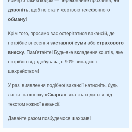
номер з таким кодом — переконливе прохання,
не
дзвоніть
, щоб не стати жертвою телефонного
обману
!
Крім того, просимо вас остерігатися вакансій, де
потрібне внесення
заставної суми
або
страхового
внеску
. Пам'ятайте! Будь-яке вкладення коштів, яке
потрібно від здобувача, в 90% випадків є
шахрайством!
У разі виявлення подібної вакансії натисніть, будь
ласка, на кнопку «
Скарга
», яка знаходиться під
текстом кожної вакансії.
Давайте разом позбудемося шахраїв!