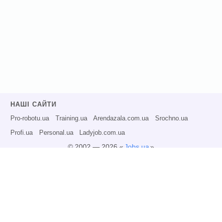
НАШІ САЙТИ
Pro-robotu.ua
Training.ua
Arendazala.com.ua
Srochno.ua
Profi.ua
Personal.ua
Ladyjob.com.ua
© 2002 — 2026 «
Jobs.ua
»
Всі права захищені.
Адміністрація може не розділяти точку зору авторів інформаційних матеріалів
та не несе відповідальності за розміщену користувачами інформацію.