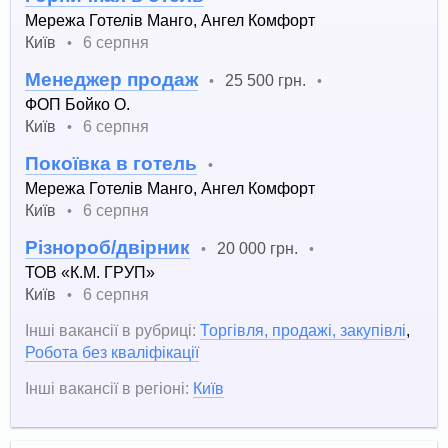
Мережа Готелів Манго, Ангел Комфорт
Київ
6 серпня
•
Менеджер продаж
25 500 грн.
•
•
ФОП Бойко О.
Київ
6 серпня
•
Покоївка в готель
•
Мережа Готелів Манго, Ангел Комфорт
Київ
6 серпня
•
Різнороб/двірник
20 000 грн.
•
•
ТОВ «К.М. ГРУП»
Київ
6 серпня
•
Інші вакансії в рубриці:
Торгівля, продажі, закупівлі
,
Робота без кваліфікації
Інші вакансії в регіоні:
Київ