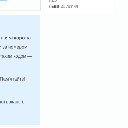
FZS
Львів
20 липня
а прямі
короткі
и за номером
з таким кодом —
 Пам'ятайте!
ої вакансії.