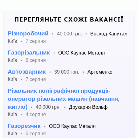
ПЕРЕГЛЯНЬТЕ СХОЖІ ВАКАНСІЇ
Різноробочий
40 000 грн.
Восход-Капитал
•
•
Київ
7 серпня
•
Газорізальник
ООО Каупас Металл
•
Київ
6 серпня
•
Автозварник
39 000 грн.
Артеменко
•
•
Київ
7 серпня
•
Різальник поліграфічної продукції-
оператор різальних машин (навчання,
житло)
40 000 грн.
Друкарня Вольф
•
•
Київ
4 серпня
•
Газорезчик
ООО Каупас Металл
•
Київ
6 серпня
•