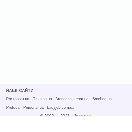
НАШІ САЙТИ
Pro-robotu.ua
Training.ua
Arendazala.com.ua
Srochno.ua
Profi.ua
Personal.ua
Ladyjob.com.ua
© 2002 — 2026 «
Jobs.ua
»
Всі права захищені.