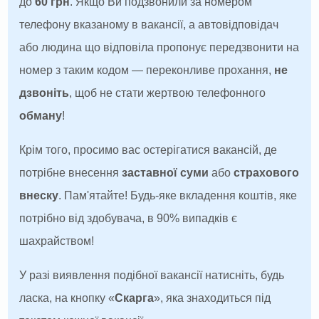
до
60 грн
. Якщо Ви подзвонили за номером
телефону вказаному в вакансії, а автовідповідач
або людина що відповіла пропонує передзвонити на
номер з таким кодом — переконливе прохання,
не
дзвоніть
, щоб не стати жертвою телефонного
обману
!
Крім того, просимо вас остерігатися вакансій, де
потрібне внесення
заставної суми
або
страхового
внеску
. Пам'ятайте! Будь-яке вкладення коштів, яке
потрібно від здобувача, в 90% випадків є
шахрайством!
У разі виявлення подібної вакансії натисніть, будь
ласка, на кнопку «
Скарга
», яка знаходиться під