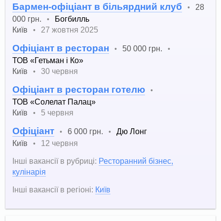
Бармен-офіціант в більярдний клуб
28
•
000 грн.
Богбилль
•
Київ
27 жовтня 2025
•
Офіціант в ресторан
50 000 грн.
•
•
ТОВ «Гетьман і Ко»
Київ
30 червня
•
Офіціант в ресторан готелю
•
ТОВ «Солелат Палац»
Київ
5 червня
•
Офіціант
6 000 грн.
Дю Лонг
•
•
Київ
12 червня
•
Інші вакансії в рубриці:
Ресторанний бізнес,
кулінарія
Інші вакансії в регіоні:
Київ