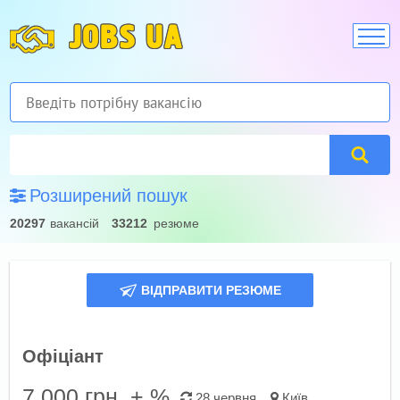
JOBS UA
Розширений пошук
20297
вакансій
33212
резюме
ВІДПРАВИТИ РЕЗЮМЕ
Офіціант
7 000
грн. + %
28 червня
Київ