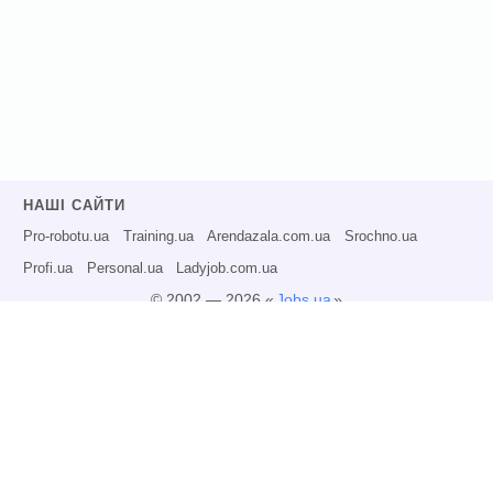
НАШІ САЙТИ
Pro-robotu.ua
Training.ua
Arendazala.com.ua
Srochno.ua
Profi.ua
Personal.ua
Ladyjob.com.ua
© 2002 — 2026 «
Jobs.ua
»
Всі права захищені.
Адміністрація може не розділяти точку зору авторів інформаційних матеріалів
та не несе відповідальності за розміщену користувачами інформацію.