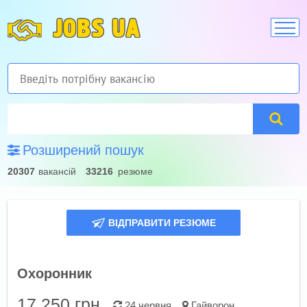
JOBS UA
Розширений пошук
20307
вакансій
33216
резюме
ВІДПРАВИТИ РЕЗЮМЕ
Охоронник
17 250
грн.
24 червня
Гайворон