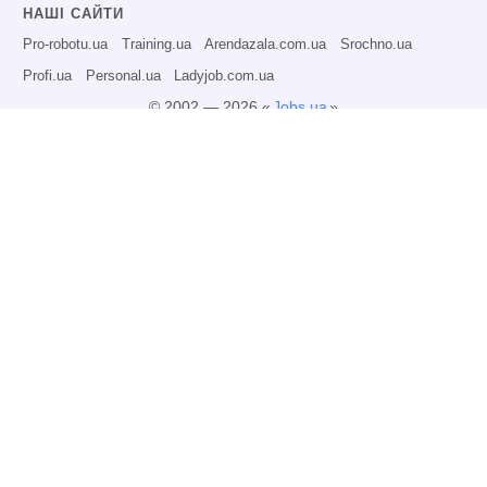
НАШІ САЙТИ
Pro-robotu.ua
Training.ua
Arendazala.com.ua
Srochno.ua
Profi.ua
Personal.ua
Ladyjob.com.ua
© 2002 — 2026 «
Jobs.ua
»
Всі права захищені.
Адміністрація може не розділяти точку зору авторів інформаційних матеріалів
та не несе відповідальності за розміщену користувачами інформацію.