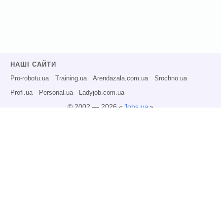
НАШІ САЙТИ
Pro-robotu.ua
Training.ua
Arendazala.com.ua
Srochno.ua
Profi.ua
Personal.ua
Ladyjob.com.ua
© 2002 — 2026 «
Jobs.ua
»
Всі права захищені.
Адміністрація може не розділяти точку зору авторів інформаційних матеріалів
та не несе відповідальності за розміщену користувачами інформацію.