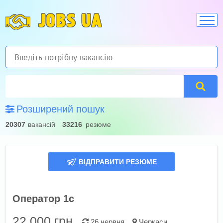
JOBS UA
Розширений пошук
20307
вакансій
33216
резюме
ВІДПРАВИТИ РЕЗЮМЕ
Оператор 1c
22 000
грн.
26 червня
Черкаси