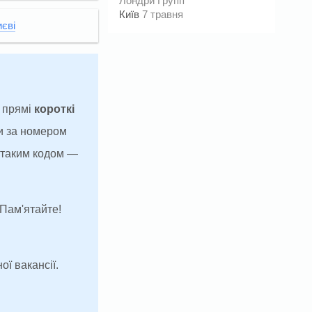
Лондри Групп
Київ
7 травня
иєві
а прямі
короткі
и за номером
з таким кодом —
 Пам'ятайте!
ої вакансії.