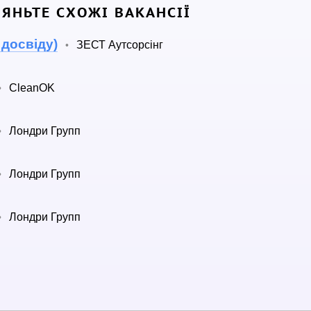
ЛЯНЬТЕ СХОЖІ ВАКАНСІЇ
 досвіду)
ЗЕСТ Аутсорсінг
•
CleanOK
•
Лондри Групп
•
Лондри Групп
•
Лондри Групп
•