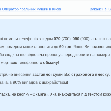
ії Оператор пральних машин в Києві
Вакансії в К
ні номери телефонів з кодом
070
(700),
090
(900), а також н
аким номером може становити до
60 грн
. Якщо Ви подзвонил
 або людина що відповіла пропонує передзвонити на номер 
ти жертвою телефонного
обману
!
потрібне внесення
заставної суми
або
страхового внеску
.
увача, в 90% випадків є шахрайством!
ласка, на кнопку «
Скарга
», яка знаходиться під текстом кожн