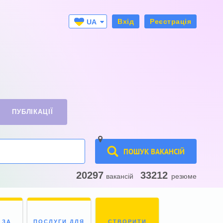
Вхід
Реєстрація
UA
RU
ПУБЛІКАЦІЇ
ПОШУК ВАКАНСІЙ
20297
33212
вакансій
резюме
 ЗА
ПОСЛУГИ ДЛЯ
СТВОРИТИ