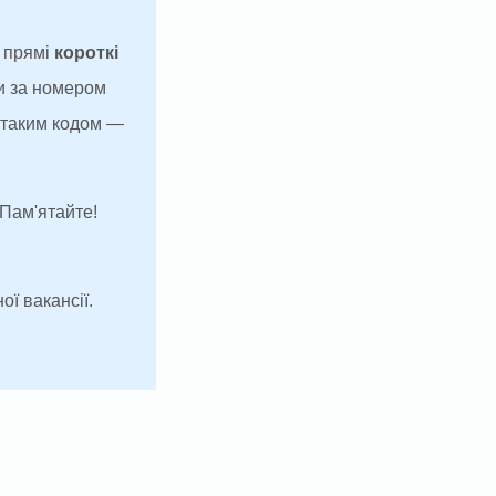
а прямі
короткі
и за номером
з таким кодом —
 Пам'ятайте!
ої вакансії.