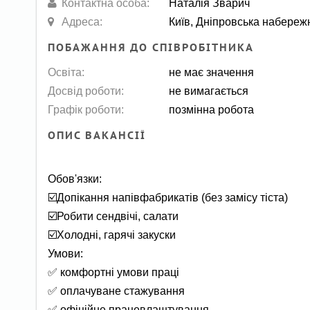
Контактна особа:
Наталія Зварич
Адреса:
Київ, Дніпровська набереж
ПОБАЖАННЯ ДО СПІВРОБІТНИКА
Освіта:
не має значення
Досвід роботи:
не вимагається
Графік роботи:
позмінна робота
ОПИС ВАКАНСІЇ
Обов'язки:
☑️Допікання напівфабрикатів (без замісу тіста)
☑️Робити сендвічі, салати
☑️Холодні, гарячі закуски
Умови:
✅ комфортні умови праці
✅ оплачуване стажування
✅ офіційне працевлаштування