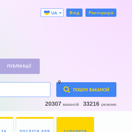
Вхід
Реєстрація
UA
RU
ПУБЛІКАЦІЇ
ПОШУК ВАКАНСІЙ
20307
33216
вакансій
резюме
 ЗА
ПОСЛУГИ ДЛЯ
СТВОРИТИ