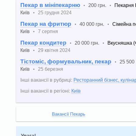
Пекар в мініпекарню
200 грн.
Пекарня 
•
•
Київ
25 грудня 2024
•
Пекар на фритюр
40 000 грн.
Сімейна п
•
•
Київ
7 серпня
•
Пекар кондитер
20 000 грн.
Вкусняшка (
•
•
Київ
29 квітня 2024
•
Тістоміс, формувальник, пекар
25 500 
•
Київ
25 березня
•
Інші вакансії в рубриці:
Ресторанний бізнес, куліна
Інші вакансії в регіоні:
Київ
Вакансії Пекарь
Увага!