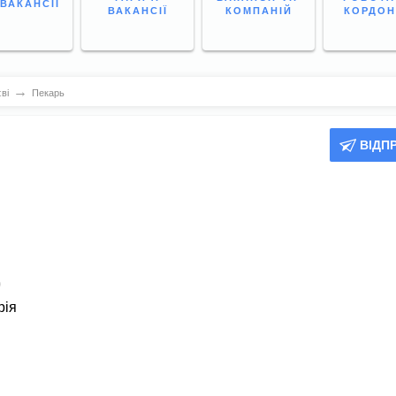
 ВАКАНСІЇ
ВАКАНСІЇ
КОМПАНІЙ
КОРДО
→
ві
Пекарь
ВІДП
)
рія