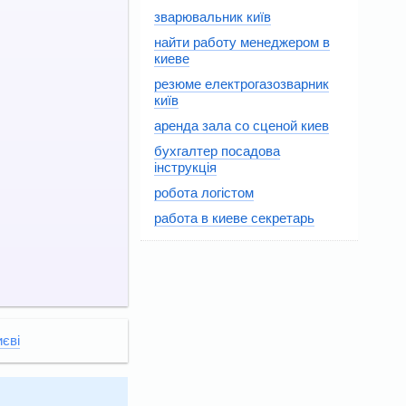
зварювальник київ
найти работу менеджером в
киеве
резюме електрогазозварник
київ
аренда зала со сценой киев
бухгалтер посадова
інструкція
робота логістом
работа в киеве секретарь
иєві