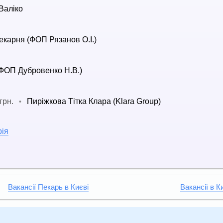
Валіко
екарня (ФОП Рязанов О.І.)
ФОП Дубровенко Н.В.)
грн.
Пиріжкова Тітка Клара (Klara Group)
•
рія
Вакансії Пекарь в Києві
Вакансії в К