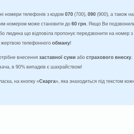
ні номери телефонів з кодом
070
(700),
090
(900), а також н
аким номером може становити до
60 грн
. Якщо Ви подзвонил
 або людина що відповіла пропонує передзвонити на номер 
ти жертвою телефонного
обману
!
потрібне внесення
заставної суми
або
страхового внеску
.
увача, в 90% випадків є шахрайством!
ласка, на кнопку «
Скарга
», яка знаходиться під текстом кожн