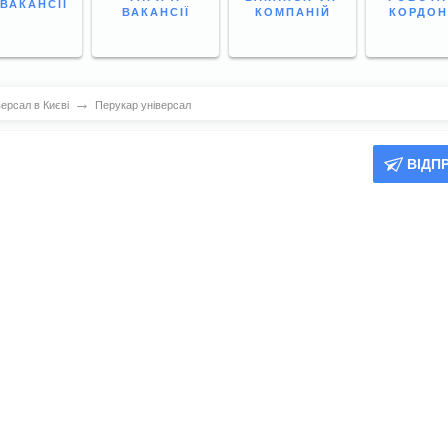
 ВАКАНСІЇ
ВАКАНСІЇ
КОМПАНІЙ
КОРДО
→
ерсал в Києві
Перукар універсал
ВІДП
)