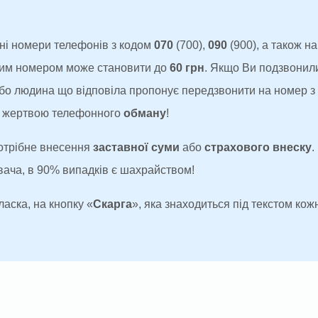
ні номери телефонів з кодом
070
(700),
090
(900), а також н
аким номером може становити до
60 грн
. Якщо Ви подзвонил
 або людина що відповіла пропонує передзвонити на номер 
ти жертвою телефонного
обману
!
потрібне внесення
заставної суми
або
страхового внеску
.
увача, в 90% випадків є шахрайством!
ласка, на кнопку «
Скарга
», яка знаходиться під текстом кожн