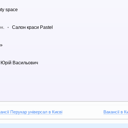
ty space
рн.
Салон краси Pastel
•
s»
 Юрій Васильович
ансії Перукар універсал в Києві
Вакансії в К