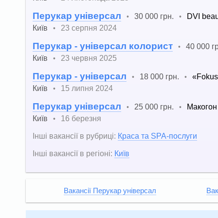
Перукар універсал
30 000 грн.
DVI beau
•
•
Київ
23 серпня 2024
•
Перукар - універсал колорист
40 000 г
•
Київ
23 червня 2025
•
Перукар - універсал
18 000 грн.
«Foku
•
•
Київ
15 липня 2024
•
Перукар універсал
25 000 грн.
Макогон
•
•
Київ
16 березня
•
Інші вакансії в рубриці:
Краса та SPA-послуги
Інші вакансії в регіоні:
Київ
Вакансії Перукар універсал
Вак