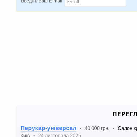
Введіть Ваш E-mail
ПЕРЕГ
Перукар-універсал
40 000 грн.
Салон к
•
•
Київ
24 листопада 2025
•