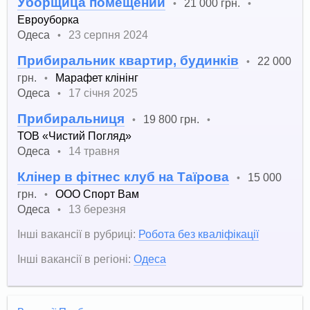
Уборщица помещений
21 000 грн.
•
•
Евроуборка
Одеса
23 серпня 2024
•
Прибиральник квартир, будинків
22 000
•
грн.
Марафет клінінг
•
Одеса
17 січня 2025
•
Прибиральниця
19 800 грн.
•
•
ТОВ «Чистий Погляд»
Одеса
14 травня
•
Клінер в фітнес клуб на Таїрова
15 000
•
грн.
ООО Спорт Вам
•
Одеса
13 березня
•
Інші вакансії в рубриці:
Робота без кваліфікації
Інші вакансії в регіоні:
Одеса