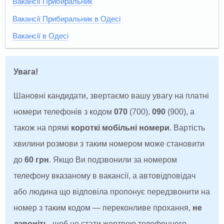
Вакансії Прибиральник
Вакансії Прибиральник в Одесі
Вакансії в Одесі
Увага!
Шановні кандидати, звертаємо вашу увагу на платні
номери телефонів з кодом
070
(700),
090
(900), а
також на прямі
короткі мобільні номери
. Вартість
хвилини розмови з таким номером може становити
до
60 грн
. Якщо Ви подзвонили за номером
телефону вказаному в вакансії, а автовідповідач
або людина що відповіла пропонує передзвонити на
номер з таким кодом — переконливе прохання,
не
дзвоніть
, щоб не стати жертвою телефонного