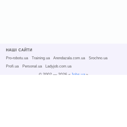
НАШІ САЙТИ
Pro-robotu.ua
Training.ua
Arendazala.com.ua
Srochno.ua
Profi.ua
Personal.ua
Ladyjob.com.ua
© 2002 — 2026 «
Jobs.ua
»
Всі права захищені.
Адміністрація може не розділяти точку зору авторів інформаційних матеріалів
та не несе відповідальності за розміщену користувачами інформацію.