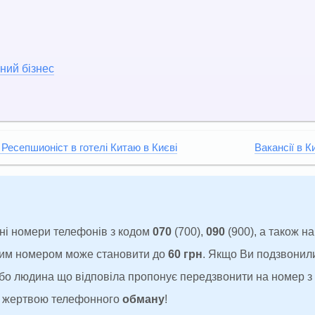
ний бізнес
 Ресепшионіст в готелі Китаю в Києві
Вакансії в К
ні номери телефонів з кодом
070
(700),
090
(900), а також н
аким номером може становити до
60 грн
. Якщо Ви подзвонил
 або людина що відповіла пропонує передзвонити на номер 
ти жертвою телефонного
обману
!