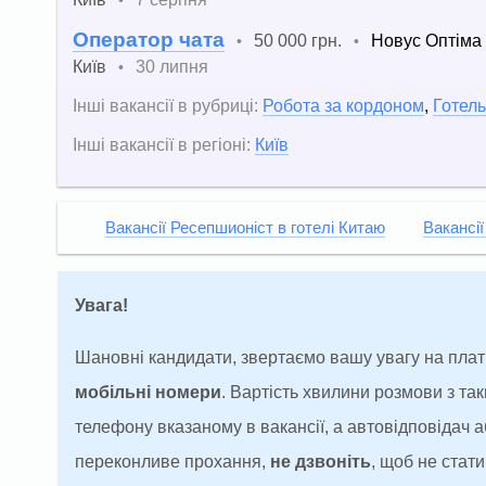
Оператор чата
50 000 грн.
Новус Оптіма
•
•
Київ
30 липня
•
Інші вакансії в рубриці:
Робота за кордоном
,
Готель
Інші вакансії в регіоні:
Київ
Вакансії Ресепшионіст в готелі Китаю
Вакансії
Увага!
Шановні кандидати, звертаємо вашу увагу на плат
мобільні номери
. Вартість хвилини розмови з т
телефону вказаному в вакансії, а автовідповідач
переконливе прохання,
не дзвоніть
, щоб не ста