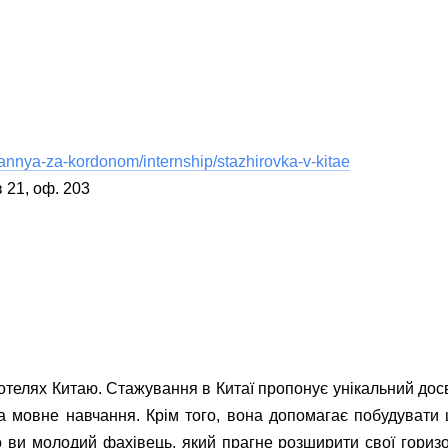
vannya-za-kordonom/internship/stazhirovka-v-kitae
в 21, оф. 203
готелях Китаю. Стажування в Китаї пропонує унікальний дос
а мовне навчання. Крім того, вона допомагає побудувати ц
о ви молодий фахівець, який прагне розширити свої гориз