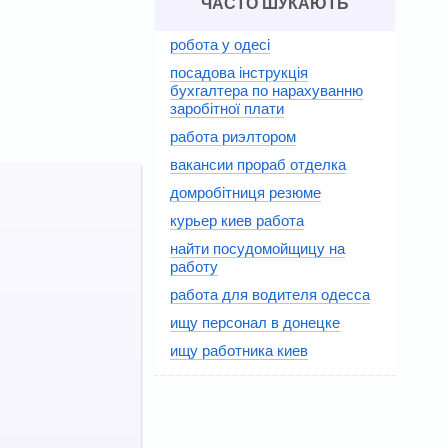
ЧАСТО ШУКАЮТЬ
робота у одесі
посадова інструкція
бухгалтера по нарахуванню
заробітної плати
работа риэлтором
вакансии прораб отделка
домробітниця резюме
курьер киев работа
найти посудомойщицу на
работу
работа для водителя одесса
ищу персонал в донецке
ищу работника киев