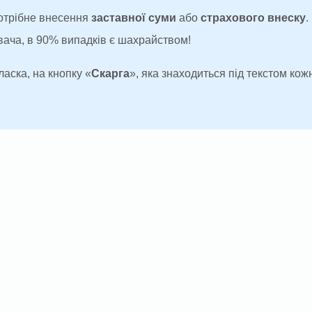
потрібне внесення
заставної суми
або
страхового внеску
.
увача, в 90% випадків є шахрайством!
ласка, на кнопку «
Скарга
», яка знаходиться під текстом кожн