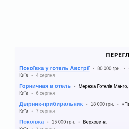
ПЕРЕГ
Покоївка у готель Австрії
80 000 грн.
•
•
Київ
4 серпня
•
Горничная в отель
Мережа Готелів Манго,
•
Київ
6 серпня
•
Двірник-прибиральник
18 000 грн.
«Па
•
•
Київ
7 серпня
•
Покоївка
15 000 грн.
Верховина
•
•
Київ
7 серпня
•