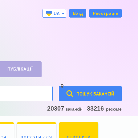
Вхід
Реєстрація
UA
RU
ПУБЛІКАЦІЇ
ПОШУК ВАКАНСІЙ
20307
33216
вакансій
резюме
 ЗА
ПОСЛУГИ ДЛЯ
СТВОРИТИ