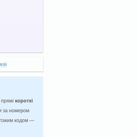
иєві
а прямі
короткі
и за номером
з таким кодом —