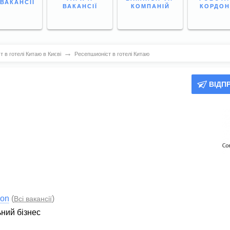
 ВАКАНСІЇ
ВАКАНСІЇ
КОМПАНІЙ
КОРДО
→
 в готелі Китаю в Києві
Ресепшионіст в готелі Китаю
ВІДП
ion
(
)
Всі вакансії
ьний бізнес