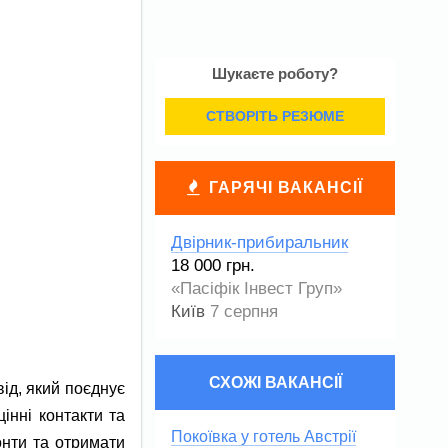
Шукаєте роботу?
СТВОРІТЬ РЕЗЮМЕ
ГАРЯЧІ ВАКАНСІЇ
Двірник-прибиральник
18 000 грн.
«Пасіфік Інвест Груп»
Київ
7 серпня
СХОЖІ ВАКАНСІЇ
від, який поєднує
інні контакти та
Покоївка у готель Австрії
онти та отримати