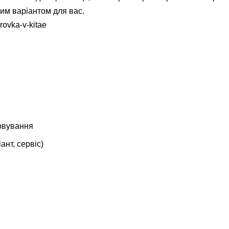
вим варіантом для вас.
rovka-v-kitae
говування
ант, сервіс)