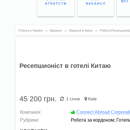
ВСІ
АГЕНТСТВ
ВАКАНСІЇ
→
→
→
Робота в Україні
Вакансії
Вакансії в Києві
Робота Ресепшионіст
Ресепшионіст в готелі Китаю
45 200
грн.
1 січня
Київ
Компанія:
Connect Abroad Corporat
Рубрики:
Робота за кордоном
;
Готел