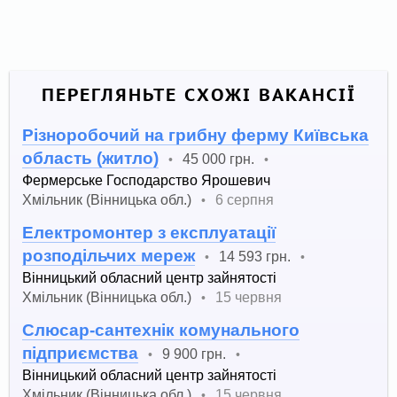
ПЕРЕГЛЯНЬТЕ СХОЖІ ВАКАНСІЇ
Різноробочий на грибну ферму Київська
область (житло)
45 000 грн.
•
•
Фермерське Господарство Ярошевич
Хмільник (Вінницька обл.)
6 серпня
•
Електромонтер з експлуатації
розподільчих мереж
14 593 грн.
•
•
Вінницький обласний центр зайнятості
Хмільник (Вінницька обл.)
15 червня
•
Слюсар-сантехнік комунального
підприємства
9 900 грн.
•
•
Вінницький обласний центр зайнятості
Хмільник (Вінницька обл.)
15 червня
•