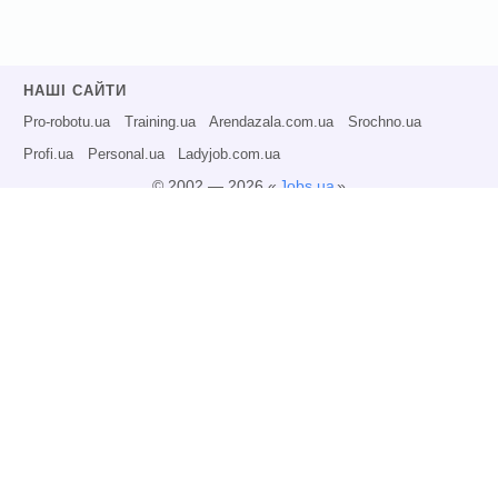
НАШІ САЙТИ
Pro-robotu.ua
Training.ua
Arendazala.com.ua
Srochno.ua
Profi.ua
Personal.ua
Ladyjob.com.ua
© 2002 — 2026 «
Jobs.ua
»
Всі права захищені.
Адміністрація може не розділяти точку зору авторів інформаційних матеріалів
та не несе відповідальності за розміщену користувачами інформацію.