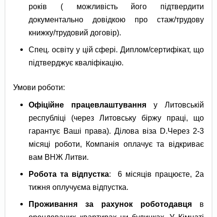
років ( можливість його підтвердити
документально довідкою про стаж/трудову
книжку/трудовий договір).
Спец. освіту у цій сфері. Диплом/сертифікат, що
підтверджує кваліфікацію.
Умови роботи:
Офіційне працевлаштування
у Литовській
республіці (через Литовську біржу праці, що
гарантує Ваші права). Ділова віза D.Через 2-3
місяці роботи, Компанія оплачує та відкриває
вам ВНЖ Литви.
Робота та відпустка
: 6 місяців працюєте, 2а
тижня оплучуєма відпустка.
Проживання за рахунок роботодавця
в
орендованих квартирах чи будинках. У Кімнаті