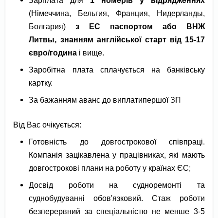
(Німеччина, Бельгия, Франция, Нидерланды,
Болгария)
з ЕС паспортом або ВНЖ
Литвы, знанням англійської старт від 15-17
євро/година
і вище.
Заробітна плата сплачується на банківську
картку.
За бажанням аванс до виплатипершої ЗП
Від Вас очікується:
Готовність до довгострокової співпраці.
Компанія зацікавлена у працівниках, які мають
довгострокові плани на роботу у країнах ЄС;
Досвід роботи на судноремонті та
суднобудуванні обов'язковий. Стаж роботи
безперервний за спеціальністю не менше 3-5