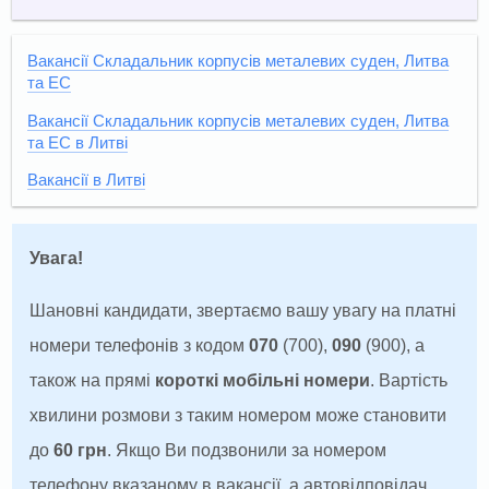
Вакансії Складальник корпусів металевих суден, Литва
та ЕС
Вакансії Складальник корпусів металевих суден, Литва
та ЕС в Литві
Вакансії в Литві
Увага!
Шановні кандидати, звертаємо вашу увагу на платні
номери телефонів з кодом
070
(700),
090
(900), а
також на прямі
короткі мобільні номери
. Вартість
хвилини розмови з таким номером може становити
до
60 грн
. Якщо Ви подзвонили за номером
телефону вказаному в вакансії, а автовідповідач