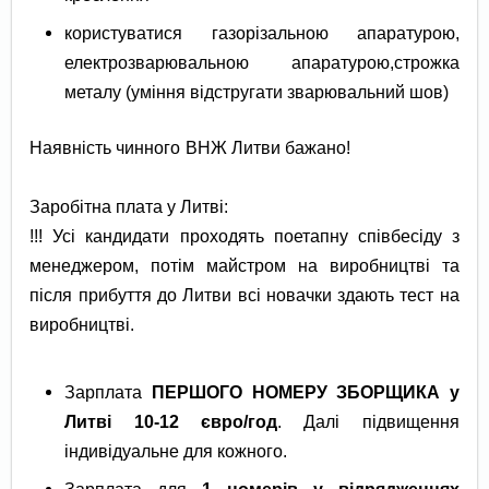
користуватися газорізальною апаратурою,
електрозварювальною апаратурою,строжка
металу (уміння відстругати зварювальний шов)
Наявність чинного ВНЖ Литви бажано!
Заробітна плата у Литві:
!!! Усі кандидати проходять поетапну співбесіду з
менеджером, потім майстром на виробництві та
після прибуття до Литви всі новачки здають тест на
виробництві.
Зарплата
ПЕРШОГО НОМЕРУ ЗБОРЩИКА у
Литві 10-12 євро/год
. Далі підвищення
індивідуальне для кожного.
Зарплата для
1 номерів у відрядженнях