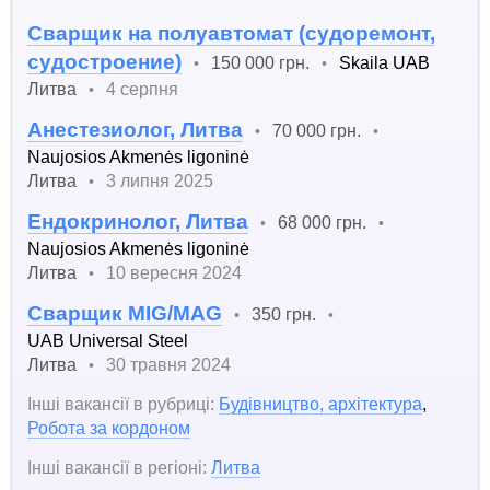
Сварщик на полуавтомат (судоремонт,
судостроение)
150 000 грн.
Skaila UAB
•
•
Литва
4 серпня
•
Анестезиолог, Литва
70 000 грн.
•
•
Naujosios Akmenės ligoninė
Литва
3 липня 2025
•
Ендокринолог, Литва
68 000 грн.
•
•
Naujosios Akmenės ligoninė
Литва
10 вересня 2024
•
Сварщик MIG/MAG
350 грн.
•
•
UAB Universal Steel
Литва
30 травня 2024
•
Інші вакансії в рубриці:
Будівництво, архітектура
,
Робота за кордоном
Інші вакансії в регіоні:
Литва