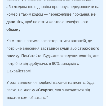
або людина що відповіла пропонує передзвонити на
номер з таким кодом — переконливе прохання,
не
дзвоніть
, щоб не стати жертвою телефонного
обману
!
Крім того, просимо вас остерігатися вакансій, де
потрібне внесення
заставної суми
або
страхового
внеску
. Пам'ятайте! Будь-яке вкладення коштів, яке
потрібно від здобувача, в 90% випадків є
шахрайством!
У разі виявлення подібної вакансії натисніть, будь
ласка, на кнопку «
Скарга
», яка знаходиться під
текстом кожної вакансії.