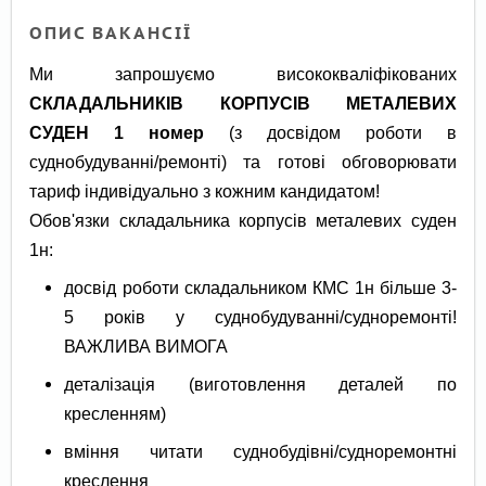
ОПИС ВАКАНСІЇ
Ми запрошуємо висококваліфікованих
СКЛАДАЛЬНИКІВ КОРПУСІВ МЕТАЛЕВИХ
СУДЕН 1 номер
(з досвідом роботи в
суднобудуванні/ремонті) та готові обговорювати
тариф індивідуально з кожним кандидатом!
Обов'язки складальника корпусів металевих суден
1н:
досвід роботи складальником КМС 1н більше 3-
5 років у суднобудуванні/судноремонті!
ВАЖЛИВА ВИМОГА
деталізація (виготовлення деталей по
кресленням)
вміння читати суднобудівні/судноремонтні
креслення