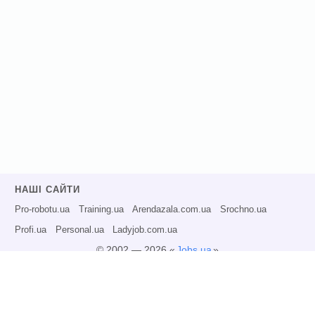
НАШІ САЙТИ
Pro-robotu.ua
Training.ua
Arendazala.com.ua
Srochno.ua
Profi.ua
Personal.ua
Ladyjob.com.ua
© 2002 — 2026 «
Jobs.ua
»
Всі права захищені.
Адміністрація може не розділяти точку зору авторів інформаційних матеріалів
та не несе відповідальності за розміщену користувачами інформацію.